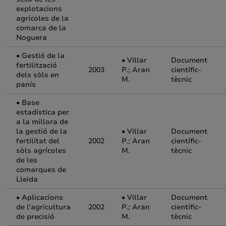
explotacions
agrícoles de la
comarca de la
Noguera
• Gestió de la
• Villar
Document
fertilització
2003
P.; Aran
científic-
dels sòls en
M.
tècnic
panís
• Base
estadística per
a la millora de
la gestió de la
• Villar
Document
fertilitat del
2002
P.; Aran
científic-
sòls agrícoles
M.
tècnic
de les
comarques de
Lleida
• Aplicacions
• Villar
Document
de l’agricultura
2002
P.; Aran
científic-
de precisió
M.
tècnic