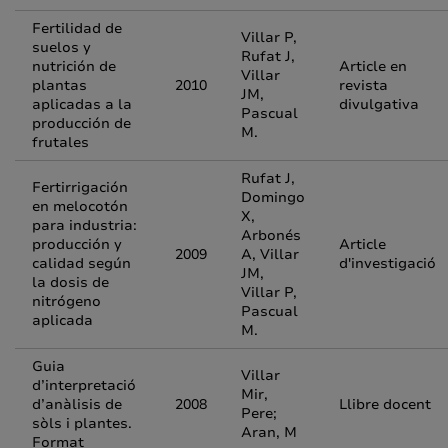
Fertilidad de
Villar P,
suelos y
Rufat J,
nutrición de
Article en
Villar
plantas
2010
revista
JM,
aplicadas a la
divulgativa
Pascual
producción de
M.
frutales
Rufat J,
Fertirrigación
Domingo
en melocotón
X,
para industria:
Arbonés
producción y
Article
2009
A, Villar
calidad según
d'investigació
JM,
la dosis de
Villar P,
nitrógeno
Pascual
aplicada
M.
Guia
Villar
d’interpretació
Mir,
d’anàlisis de
2008
Llibre docent
Pere;
sòls i plantes.
Aran, M
Format