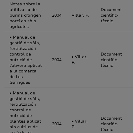
Notes sobre la
utilització de
Document
purins d’origen
2004
Villar, P.
científic-
porcí en sòls
tècnic
agrícoles
• Manual de
gestió de sòls,
fertilització i
control de
Document
• Villar,
nutrició de
2004
científic-
P.
l’olivera aplicat
tècnic
a la comarca
de Les
Garrigues
• Manual de
gestió de sòls,
fertilització i
control de
nutrició de
Document
plantes aplicat
• Villar,
2004
científic-
als cultius de
P.
tècnic
secà de les