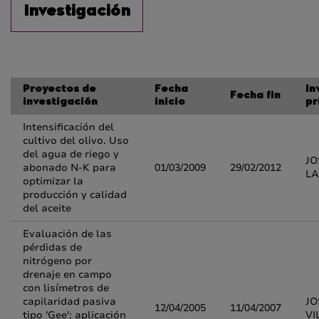
Investigación
Proyectos de
Fecha
In
Fecha fin
investigación
inicio
pr
Intensificación del
cultivo del olivo. Uso
del agua de riego y
JO
abonado N-K para
01/03/2009
29/02/2012
L
optimizar la
producción y calidad
del aceite
Evaluación de las
pérdidas de
nitrógeno por
drenaje en campo
con lisímetros de
capilaridad pasiva
JO
12/04/2005
11/04/2007
tipo 'Gee': aplicación
VI