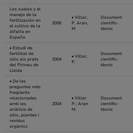
Los suelos y el
manejo de la
• Villar,
Document
fertilización en
2006
P. Aran,
científic-
el cultivo de la
M
tècnic
alfalfa en
España
• Estudi de
fertilitat de
Document
• Villar,
sòls als prats
2004
científic-
P.
del Pirineu de
tècnic
Lleida
• De les
preguntes més
freqüents
relacionades
• Villar
Document
amb les
2004
P.; Aran
científic-
anàlisis de
M.
tècnic
sòls, plantes i
residus
orgànics