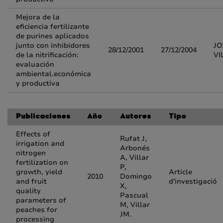
Mejora de la
eficiencia fertilizante
de purines aplicados
junto con inhibidores
JO
28/12/2001
27/12/2004
de la nitrificación:
VI
evaluación
ambiental.económica
y productiva
Publicaciones
Año
Autores
Tipo
Effects of
Rufat J,
irrigation and
Arbonés
nitrogen
A, Villar
fertilization on
P,
growth, yield
Article
2010
Domingo
and fruit
d'investigació
X,
quality
Pascual
parameters of
M, Villar
peaches for
JM.
processing