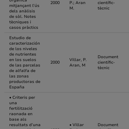
orgànica
2000
P.; Aran
científic-
mitjançant l’ús
M.
tècnic
dels anàlisis
de sòl. Notes
tècniques i
casos pràctics
Estudio de
caracterización
de los niveles
de nutrientes
Document
en los suelos
Villar, P.
2000
científic-
de las parcelas
Aran, M
tècnic
de alfalfa de
las zonas
productoras de
España
• Criteris per
una
fertilització
raonada en
base als
resultats d’una
• Villar
Document