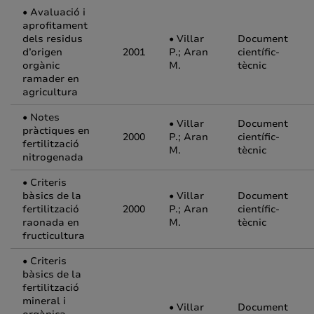
• Avaluació i
aprofitament
dels residus
• Villar
Document
d’origen
2001
P.; Aran
científic-
orgànic
M.
tècnic
ramader en
agricultura
• Notes
• Villar
Document
pràctiques en
2000
P.; Aran
científic-
fertilització
M.
tècnic
nitrogenada
• Criteris
bàsics de la
• Villar
Document
fertilització
2000
P.; Aran
científic-
raonada en
M.
tècnic
fructicultura
• Criteris
bàsics de la
fertilització
mineral i
• Villar
Document