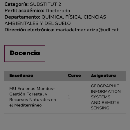
Categoría:
SUBSTITUT 2
Perfil académico:
Doctorado
Departamento:
QUÍMICA, FÍSICA, CIENCIAS
AMBIENTALES Y DEL SUELO
Dirección electrónica:
mariadelmar.ariza@udl.cat
Docencia
Enseñanza
Curso
Asignatura
GEOGRAPHIC
MU Erasmus Mundus-
INFORMATION
Gestión Forestal y
1
SYSTEMS
Recursos Naturales en
AND REMOTE
el Mediterráneo
SENSING