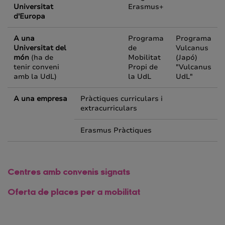
Universitat
Erasmus+
d'Europa
A una
Programa
Programa
Universitat del
de
Vulcanus
món
(ha de
Mobilitat
(Japó)
tenir conveni
Propi de
"
Vulcanus
amb la UdL)
la UdL
UdL
"
A una empresa
Pràctiques curriculars i
extracurriculars
Erasmus Pràctiques
Centres amb convenis signats
Oferta de places per a mobilitat