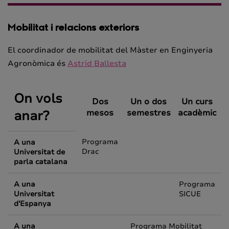
Mobilitat i relacions exteriors
El coordinador de mobilitat del Màster en Enginyeria
Agronòmica és
Astrid Ballesta
On vols
Dos
Un o dos
Un curs
anar?
mesos
semestres
acadèmic
Programa
A una
Drac
Universitat de
parla catalana
A una
Programa
Universitat
SICUE
d'Espanya
A una
Programa Mobilitat