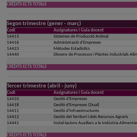
CRÈDITS ECTS TOTALS
Segon trimestre (gener - març)
Codi
Assignatures i Guia docent
14413
Sistemes de Producció Animal
14416
Administració d'Empreses
14423
Mètodes Estadístics
14440
Disseny de Processos i Plantes Industrials Ali
CRÈDITS ECTS TOTALS
Tercer trimestre (abril - juny)
Codi
Assignatures i Guia docent
14410
Gestió d'Empreses
14418
Gestió d'Empreses (Dual)
14411
Gestió d'Infraestructures
14412
Gestió del Territori i dels Recursos Agraris
14441
Instal·lacions Auxiliars a la Indústria Alimentàr
CRÈDITS ECTS TOTALS