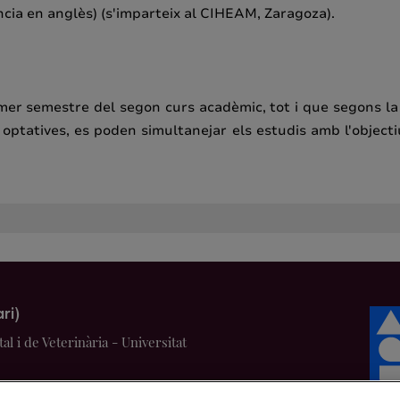
cia en anglès) (s'imparteix al CIHEAM, Zaragoza).
mer semestre del segon curs acadèmic, tot i que segons la 
optatives, es poden simultanejar els estudis amb l'object
ri)
l i de Veterinària - Universitat