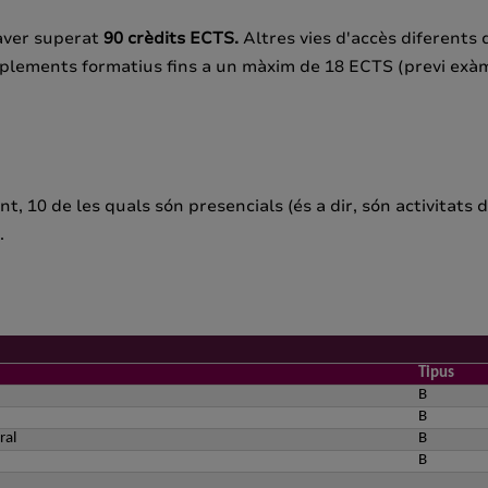
aver superat
90 crèdits ECTS.
Altres vies d'accès diferents 
plements formatius fins a un màxim de 18 ECTS (previ exàme
t, 10 de les quals són presencials (és a dir, són activitats 
s.
Tipus
B
B
ral
B
B