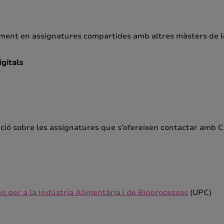
palment en assignatures compartides amb altres màsters de l
igitals
ió sobre les assignatures que s’ofereixen contactar amb C
 per a la Indústria Alimentària i de Bioprocessos
(UPC)