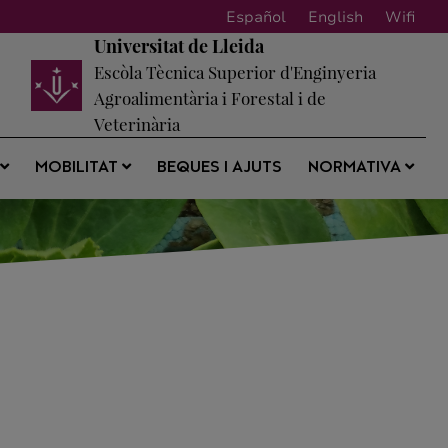
Español
English
Wifi
Universitat de Lleida
Escòla Tècnica Superior d'Enginyeria
Agroalimentària i Forestal i de
Veterinària
BEQUES I AJUTS
S
MOBILITAT
NORMATIVA