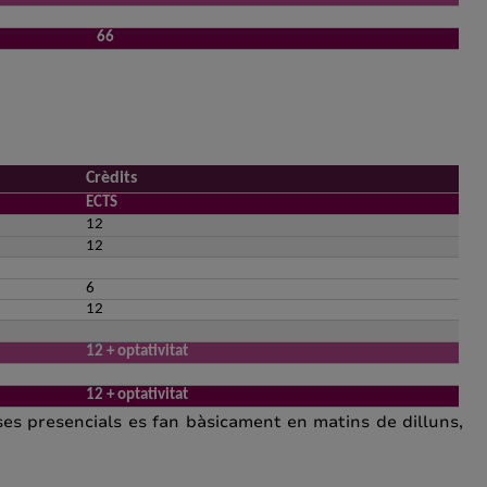
66
Crèdits
ECTS
12
12
6
12
12 + optativitat
12 + optativitat
sses presencials es fan bàsicament en matins de dilluns,