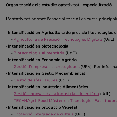
Organització dels estudis: optativitat i especialització
L'optativitat permet l'especialització i es cursa princi
·
Intensificació en Agricultura de precisió i tecnologies d
-
Agricultura de Precisió i Tecnologies Digitals
(UdL)
·
Intensificació en biotecnologia
-
Biotecnologia alimentària
(UdG)
·
Intensificació en Economia Agrària
-
Gestió d'empreses tecnològiques
(URV) Per informac
·
Intensificació en Gestió Mediambiental
-
Gestió de sòls i aigües
(UdL)
·
Intensificació en indústries Alimentàries
-
Gestió i innovació a la indústria alimentària
(UdL)
-
TECH4Agri+Food Màster en Tecnologies Facilitadores
·
Intensificació en producció Vegetal
-
Protecció integrada de cultius
(UdL)