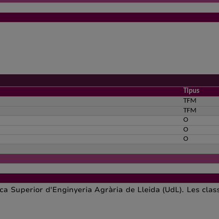
Tipus
TFM
TFM
O
O
O
ica Superior d'Enginyeria Agrària de Lleida (UdL). Les cla