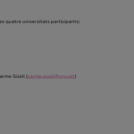
es quatre universitats participants:
arme Güell (
carme.guell@urv.cat
)