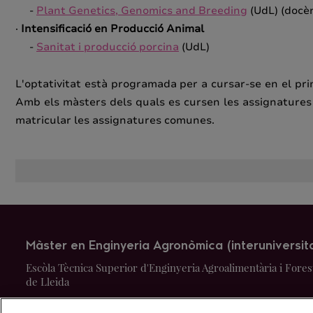
-
Plant Genetics, Genomics and Breeding
(UdL) (docèn
·
Intensificació en Producció Animal
-
Sanitat i producció porcina
(UdL)
L'optativitat està programada per a cursar-se en el pri
Amb els màsters dels quals es cursen les assignatures 
matricular les assignatures comunes.
Màster en Enginyeria Agronòmica (interuniversita
Escòla Tècnica Superior d'Enginyeria Agroalimentària i Foresta
de Lleida