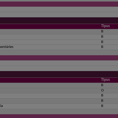
Tipus
B
B
B
mentàries
B
Tipus
B
O
B
B
ia
B