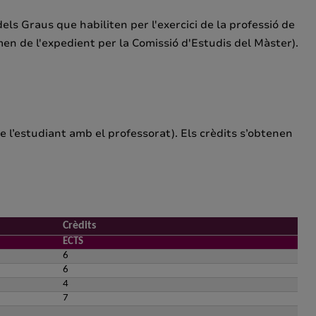
dels Graus que habiliten per l'exercici de la professió de
n de l'expedient per la Comissió d'Estudis del Màster).
de l’estudiant amb el professorat). Els crèdits s’obtenen
Crèdits
ECTS
6
6
4
7