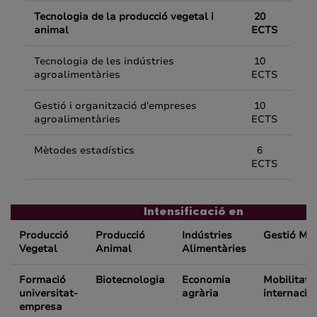
Tecnologia de la producció vegetal i
20
animal
ECTS
Tecnologia de les indústries
10
agroalimentàries
ECTS
Gestió i organització d'empreses
10
agroalimentàries
ECTS
Mètodes estadístics
6
ECTS
Intensificació en
Producció
Producció
Indústries
Gestió Me
Vegetal
Animal
Alimentàries
Formació
Biotecnologia
Economia
Mobilitat n
universitat-
agrària
internacio
empresa