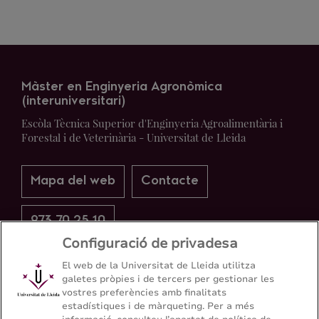
Màster en Enginyeria Agronòmica
(interuniversitari)
Escòla Tècnica Superior d'Enginyeria Agroalimentària i
Forestal i de Veterinària - Universitat de Lleida
Mapa del web
Contacte
973 70 25 10
Configuració de privadesa
El web de la Universitat de Lleida utilitza
galetes pròpies i de tercers per gestionar les
vostres preferències amb finalitats
estadístiques i de màrqueting. Per a més