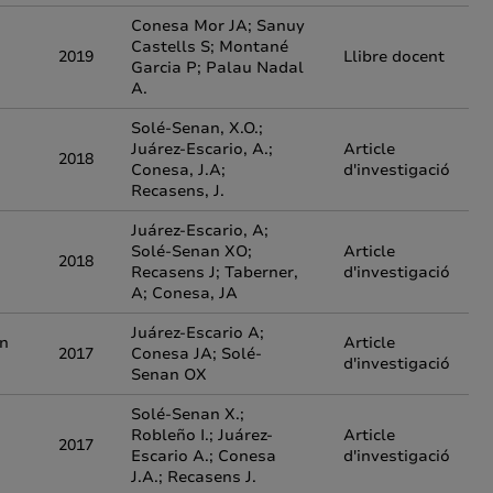
Conesa Mor JA; Sanuy
Castells S; Montané
2019
Llibre docent
Garcia P; Palau Nadal
A.
Solé-Senan, X.O.;
Juárez-Escario, A.;
Article
2018
Conesa, J.A;
d'investigació
Recasens, J.
Juárez-Escario, A;
d
Solé-Senan XO;
Article
2018
Recasens J; Taberner,
d'investigació
A; Conesa, JA
Juárez-Escario A;
in
Article
2017
Conesa JA; Solé-
d'investigació
Senan OX
Solé-Senan X.;
Robleño I.; Juárez-
Article
2017
Escario A.; Conesa
d'investigació
J.A.; Recasens J.