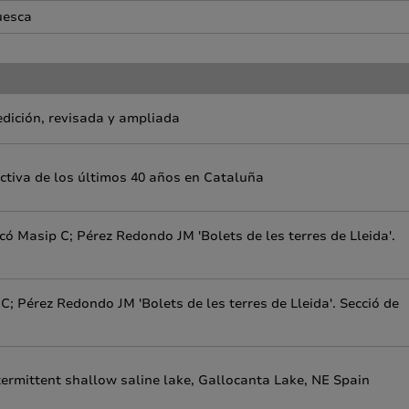
uesca
edición, revisada y ampliada
tiva de los últimos 40 años en Cataluña
có Masip C; Pérez Redondo JM 'Bolets de les terres de Lleida'.
a
C; Pérez Redondo JM 'Bolets de les terres de Lleida'. Secció de
termittent shallow saline lake, Gallocanta Lake, NE Spain