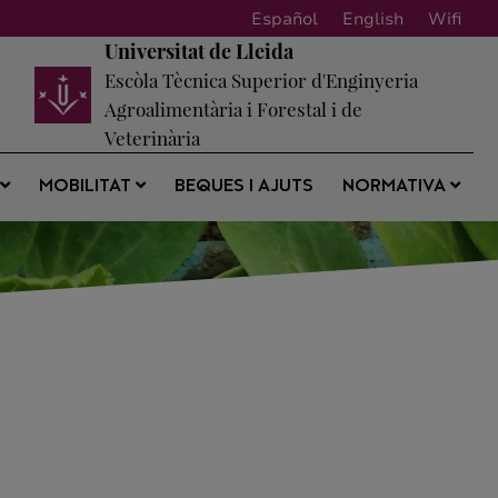
Español
English
Wifi
Universitat de Lleida
Escòla Tècnica Superior d'Enginyeria
Agroalimentària i Forestal i de
Veterinària
BEQUES I AJUTS
S
MOBILITAT
NORMATIVA