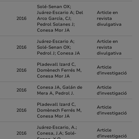
Solé-Senan OX;
Juárez-Escario A; Del
Article en
2016
Arco García, CJ;
revista
Pedrol Solanes J;
divulgativa
Conesa Mor JA
Juárez-Escario A;
Article en
2016
Solé-Senan OX;
revista
Pedrol J; Conesa JA
divulgativa
Pladevall Izard C,
Article
2016
Domènech Ferrés M,
d'investigació
Conesa Mor JA
Conesa JA, Galán de
Article
2016
Mera A, Pedrol J.
d'investigació
Pladevall Izard C,
Article
2016
Domènech Ferrés M,
d'investigació
Conesa Mor JA
Juárez-Escario, A.;
Article
2016
Conesa, J.A; Solé-
d'investigació