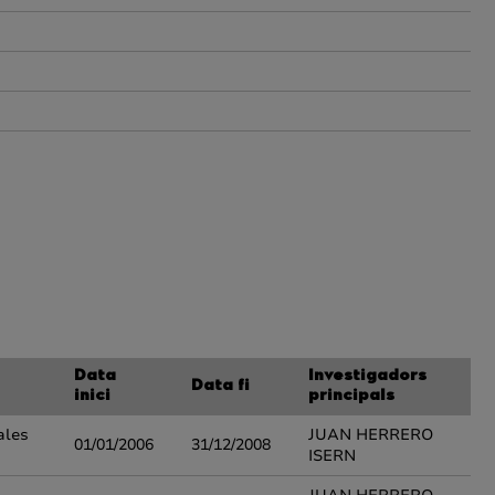
Data
Investigadors
Data fi
inici
principals
ales
JUAN HERRERO
01/01/2006
31/12/2008
ISERN