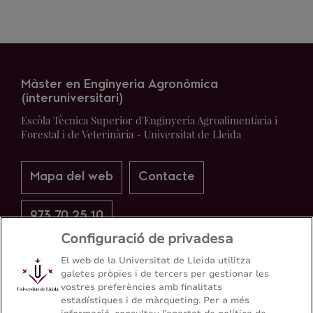
Màster en Enginyeria Agronòmica
(interuniversitari)
Escòla Tècnica Superior d'Enginyeria Agroalimentària i
Forestal i de Veterinària - Universitat de Lleida
Mapa del web
Contacte
973 70 25 10
Configuració de privadesa
El web de la Universitat de Lleida utilitza
galetes pròpies i de tercers per gestionar les
vostres preferències amb finalitats
estadístiques i de màrqueting. Per a més