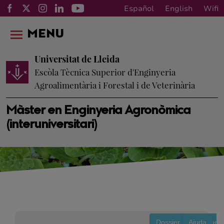
Español
English
Wifi
MENU
Universitat de Lleida
Escòla Tècnica Superior d'Enginyeria
Agroalimentària i Forestal i de Veterinària
Màster en Enginyeria Agronòmica
(interuniversitari)