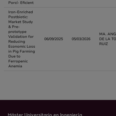
Porcí- Eficient
Iron-Enriched
Postbiotic:
Market Study
& Pre-
prototype
MA. ANG
Validation for
06/09/2025
05/03/2026
DE LA T
Reducing
RUIZ
Economic Loss
in Pig Farming
Due to
Ferropenic
Anemia
Máster Universitario en Ingeniería