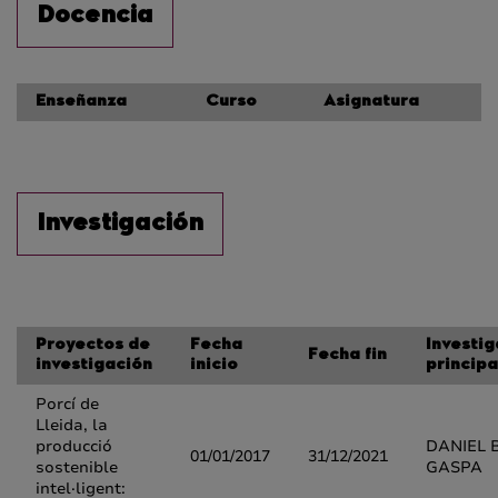
Docencia
Enseñanza
Curso
Asignatura
Investigación
Proyectos de
Fecha
Investi
Fecha fin
investigación
inicio
principa
Porcí de
Lleida, la
producció
DANIEL 
01/01/2017
31/12/2021
sostenible
GASPA
intel·ligent: