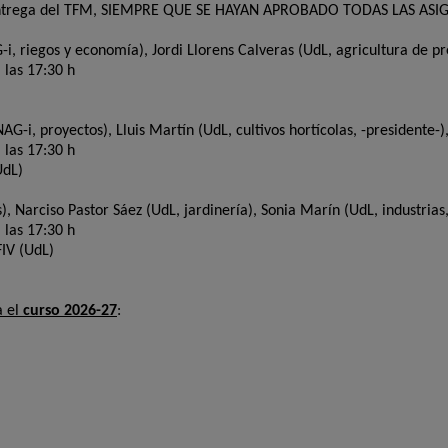
de entrega del TFM, SIEMPRE QUE SE HAYAN APROBADO TODAS LAS ASI
i, riegos y economía), Jordi Llorens Calveras (UdL, agricultura de pr
a las 17:30 h
-i, proyectos), Lluis Martín (UdL, cultivos hortícolas, -presidente-)
a las 17:30 h
UdL)
), Narciso Pastor Sáez (UdL, jardinería), Sonia Marín (UdL, industrias,
a las 17:30 h
FIV (UdL)
a el
curso 2026-27
: