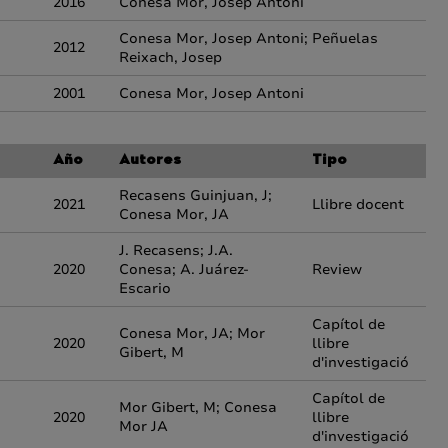
2016
Conesa Mor, Josep Antoni
Conesa Mor, Josep Antoni; Peñuelas
2012
Reixach, Josep
2001
Conesa Mor, Josep Antoni
Año
Autores
Tipo
Recasens Guinjuan, J;
2021
Llibre docent
Conesa Mor, JA
J. Recasens; J.A.
2020
Conesa; A. Juárez-
Review
Escario
Capítol de
Conesa Mor, JA; Mor
2020
llibre
Gibert, M
d'investigació
Capítol de
Mor Gibert, M; Conesa
2020
llibre
Mor JA
d'investigació