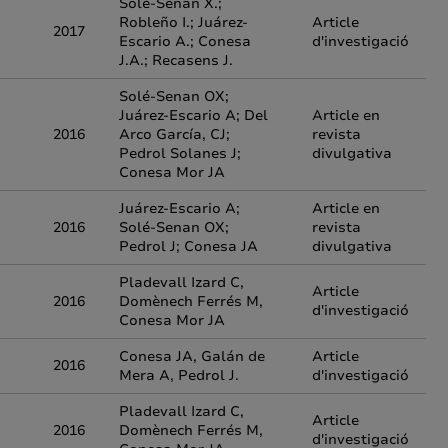
Solé-Senan X.;
Robleño I.; Juárez-
Article
2017
Escario A.; Conesa
d'investigació
J.A.; Recasens J.
Solé-Senan OX;
Juárez-Escario A; Del
Article en
2016
Arco García, CJ;
revista
Pedrol Solanes J;
divulgativa
Conesa Mor JA
Juárez-Escario A;
Article en
2016
Solé-Senan OX;
revista
Pedrol J; Conesa JA
divulgativa
Pladevall Izard C,
Article
2016
Domènech Ferrés M,
d'investigació
Conesa Mor JA
Conesa JA, Galán de
Article
2016
Mera A, Pedrol J.
d'investigació
Pladevall Izard C,
Article
2016
Domènech Ferrés M,
d'investigació