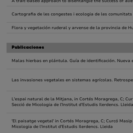
A trait-based approach to disentangle the success of alie
Cartografia de les congestes i ecologia de les comunitats
Flora y vegetación ruderal y arvense de la provincia de H
Publicaciones
Malas hierbas en plántula. Guía de identificación. Nueva 
Las invasiones vegetales en sistemas agrícolas. Retrospec
L'espai natural de la Mitjana, in Cortés Moragrega, C; Cur
Secció de Micologia de l'Institut d'Estudis Ilerdencs. Lleid
'El paisatge vegetal' in Cortés Moragrega, C; Curcó Masip 
Micologia de l'Institut d'Estudis Ilerdencs. Lleida