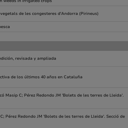
n weeds in irrigated crops
 vegetals de les congesteres d'Andorra (Pirineus)
uesca
edición, revisada y ampliada
tiva de los últimos 40 años en Cataluña
có Masip C; Pérez Redondo JM 'Bolets de les terres de Lleida'.
a
C; Pérez Redondo JM 'Bolets de les terres de Lleida'. Secció de