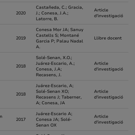
Castañeda, C.; Gracia,
Article
2020
J.; Conesa, J.A.;
d'investigació
Latorre, B.
Conesa Mor JA; Sanuy
Castells S; Montané
2019
Llibre docent
Garcia P; Palau Nadal
A.
Solé-Senan, X.O.;
Juárez-Escario, A.;
Article
2018
Conesa, J.A;
d'investigació
Recasens, J.
Juárez-Escario, A;
d
Solé-Senan XO;
Article
2018
Recasens J; Taberner,
d'investigació
A; Conesa, JA
Juárez-Escario A;
in
Article
2017
Conesa JA; Solé-
d'investigació
Senan OX