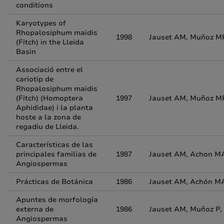
conditions
Karyotypes of
Rhopalosiphum maidis
1998
Jauset AM, Muñoz MP
(Fitch) in the Lleida
Basin
Associació entre el
cariotip de
Rhopalosiphum maidis
(Fitch) (Homoptera
1997
Jauset AM, Muñoz MP
Aphididae) i la planta
hoste a la zona de
regadiu de Lleida.
Características de las
principales familias de
1987
Jauset AM, Achon MA
Angiospermas
Prácticas de Botánica
1986
Jauset AM, Achón MA
Apuntes de morfología
externa de
1986
Jauset AM, Muñoz P,
Angiospermas