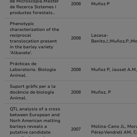
de Microscopía.Master
2008
Muñoz P
de Recerca Sistemes i
productes forestals..
Phenotypic
characterization of the
reciprocal
Lacasa-
2008
translocation present
Benito,I.;Muñoz,P.;Mo
in the barley variety
'Albacete'.
Prácticas de
Laboratorio. Biologia
2008
Muñoz P, Jauset A.
Animal.
Suport gràfic per a la
docència de biología
2008
Muñoz, P
Animal.
QTL analysis of a cross
between European and
Norh American malting
barleys reveals a
Molina-Cano JL, Mora
2007
putative candidate
Pérez-Vendrell AM, C