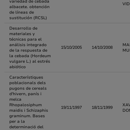
variedad de cebada
VI
albacete. obtención
de líneas de
sustitución (RCSL)
Desarrollo de
materiales y
técnicas para el
análisis integrado
MA
15/10/2005
14/10/2008
de la respuesta de
MU
la cebada (Hordeum
vulgare L.) al estrés
abiótico
Característiques
poblacionals dels
pugons de cereals
d'hivern, panís i
melca
Rhopalosiphum
XA
19/11/1997
18/11/1999
maidis i Schizaphis
DO
graminum. Bases
per a la
determinació del