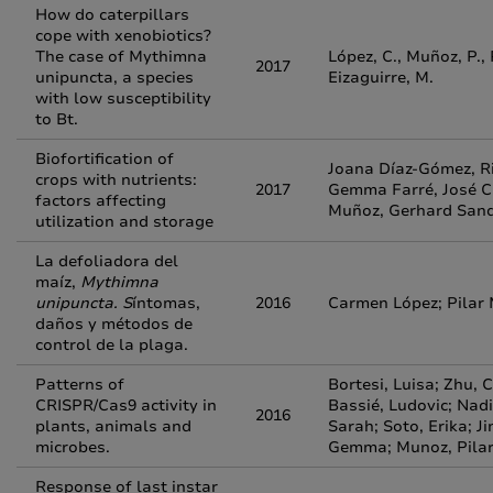
How do caterpillars
cope with xenobiotics?
The case of Mythimna
López, C., Muñoz, P.,
2017
unipuncta, a species
Eizaguirre, M.
with low susceptibility
to Bt.
Biofortification of
Joana Díaz-Gómez, R
crops with nutrients:
2017
Gemma Farré, José CE
factors affecting
Muñoz, Gerhard Sand
utilization and storage
La defoliadora del
maíz,
Mythimna
unipuncta. S
íntomas,
2016
Carmen López; Pilar 
daños y métodos de
control de la plaga.
Patterns of
Bortesi, Luisa; Zhu, 
CRISPR/Cas9 activity in
Bassié, Ludovic; Nadi
2016
plants, animals and
Sarah; Soto, Erika; Ji
microbes.
Gemma; Munoz, Pilar
Response of last instar