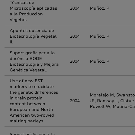
Técnicas de
Microscopía aplicadas
2004
Muñoz, P
a la Producción
Vegetal.
Apuntes docencia de
Biotecnología Vegetal
2004
Muñoz, P
II.
Suport gràfic per a la
docència BODE
2004
Muñoz, P
Biotecnologia y Mejora
Genética Vegetal.
Use of new EST
markers to elucidate
the genetic differences
Moralejo M, Swanston
in grain protein
2004
JR, Ramsay L, Cistue
content between
Powell W, Molina-Ca
European and North
American two-rowed
malting barleys
Suport gràfic per a la