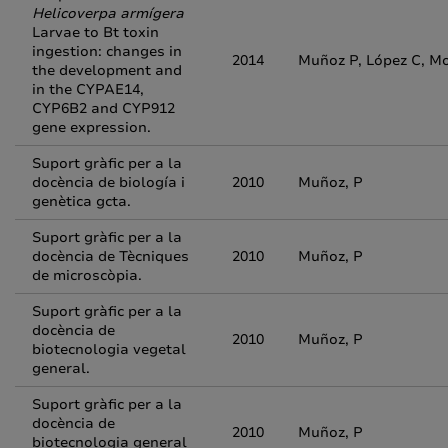
Helicoverpa armígera
Larvae to Bt toxin
ingestion: changes in
2014
Muñoz P, López C, Mo
the development and
in the CYPAE14,
CYP6B2 and CYP912
gene expression.
Suport gràfic per a la
docència de biología i
2010
Muñoz, P
genètica gcta.
Suport gràfic per a la
docència de Tècniques
2010
Muñoz, P
de microscòpia.
Suport gràfic per a la
docència de
2010
Muñoz, P
biotecnologia vegetal
general.
Suport gràfic per a la
docència de
2010
Muñoz, P
biotecnologia general