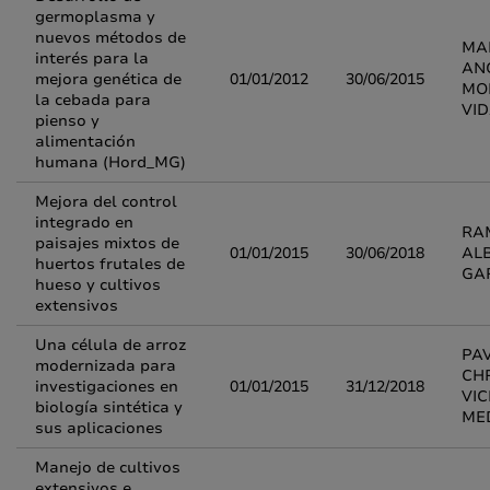
germoplasma y
nuevos métodos de
MAR
interés para la
AN
mejora genética de
01/01/2012
30/06/2015
MO
la cebada para
VI
pienso y
alimentación
humana (Hord_MG)
Mejora del control
integrado en
RA
paisajes mixtos de
01/01/2015
30/06/2018
AL
huertos frutales de
GA
hueso y cultivos
extensivos
Una célula de arroz
PA
modernizada para
CHR
investigaciones en
01/01/2015
31/12/2018
VI
biología sintética y
MED
sus aplicaciones
Manejo de cultivos
extensivos e