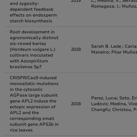
2019
L.; Medina, V.; Serrat
and zygosity-
Romagosa, I.; Muñoz, 
dependent feedback
effects on endosperm
starch biosynthesis
Root development in
agronomically distinct
six-rowed barley
Sarah B. Lade ; Carl
(Hordeum vulgare L.)
2018
Maneiro; Pilar Muñoz
cultivars inoculated
with Azospirillum
brasilense Sp7
CRISPR/Cas9-induced
monoallelic mutations
in the cytosolic
AGPase large subunit
Perez, Lucıa; Soto, E
gene APL2 induce the
2018
Ludovic; Medina, Vice
ectopic expression of
Changfu; Christou, 
APL2 and the
corresponding small
subunit gene APS2b in
rice leaves