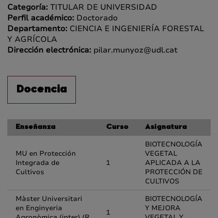
Categoría:
TITULAR DE UNIVERSIDAD
Perfil académico:
Doctorado
Departamento:
CIENCIA E INGENIERÍA FORESTAL
Y AGRÍCOLA
Dirección electrónica:
pilar.munyoz@udl.cat
Docencia
Enseñanza
Curso
Asignatura
BIOTECNOLOGÍA
MU en Protección
VEGETAL
Integrada de
1
APLICADA A LA
Cultivos
PROTECCIÓN DE
CULTIVOS
Màster Universitari
BIOTECNOLOGÍA
en Enginyeria
Y MEJORA
1
Agronòmica (inter) (R
VEGETAL Y