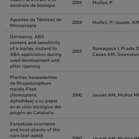
2004
Muñoz, P
docència de biologia
Apuntes de Técnicas de
2004
Muñoz, P; Jauset, AM
Microscopía
Dormancy, ABA
content and sensitivity
of a barley mutant to
Romagosa I, Prada D
2001
ABA application during
Casas AM, Swanston 
seed development and
after ripening
Plantas hospedantes
de Rhopalosiphum
maidis Fitch
(Homoptera:
2000
Jauset AM, Muñoz MP
Aphididae) y su papel
en el ciclo biológico del
pulgón en Cataluña
Karyotype ocurrence
and host-plants of the
corn leaf aphid
2000
Jauset AM, Muñoz MP