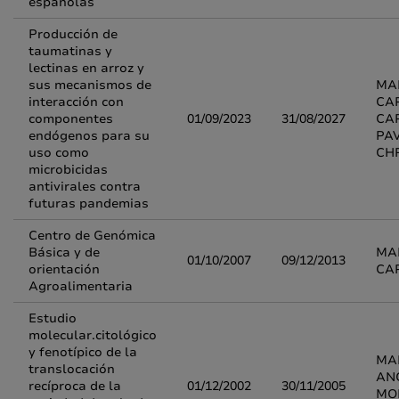
españolas
Producción de
taumatinas y
lectinas en arroz y
sus mecanismos de
MA
interacción con
CA
componentes
01/09/2023
31/08/2027
CAP
endógenos para su
PA
uso como
CH
microbicidas
antivirales contra
futuras pandemias
Centro de Genómica
Básica y de
MA
01/10/2007
09/12/2013
orientación
CA
Agroalimentaria
Estudio
molecular.citológico
y fenotípico de la
MAR
translocación
AN
recíproca de la
01/12/2002
30/11/2005
MO