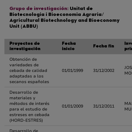
Grupo de investigación:
Unitat de
Biotecnologia i Bioeconomia Agraria/
Agricultural Biotechnology and Bioeconomy
Unit (ABBU)
Proyectos de
Fecha
Inv
Fecha fin
investigación
inicio
pri
Obtención de
variedades de
JOS
cebada de calidad
01/01/1999
31/12/2002
MO
adaptadas a los
secanos españoles
Desarrollo de
materiales y
métodos de interés
MA
01/01/2009
31/12/2011
para el estudio de
MU
estreses en cebada
(HORD-ESTRES)
Desarrollo de