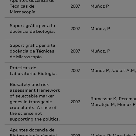
Apuntes docencia de
Técnicas de
2007
Muñoz P
Microscopía.
Suport gràfic per a la
2007
Muñoz, P
docència de biología.
Suport gràfic per a la
docència de Técnicas
2007
Muñoz, P
de Microscopía
Prácticas de
2007
Muñoz P, Jauset A.
Laboratorio. Biologia.
Biosafety and risk
assessment framework
of selectable marker
Ramessar K, Peremart
genes in transgenic
2007
Moralejo M, Munoz P,
crop plants. A case of
the science not
supporting the politics.
Apuntes docencia de
Biotecnología Vegetal
2006
Muñoz, P; Moralejo A