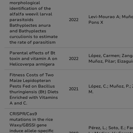
morphological
identification of the
alfalfa weevil larval
Levi-Mourao A; Muño
parasitoids
2022
Pons X
Bathyplectes anura
and Bathyplectes
curculionis to estimate
the rate of parasitism
Parental effects of Bt
López, Carmen; Zanga
toxin and vitamin A on
2022
Muñoz, Pilar; Eizagui
Helicoverpa armigera
Fitness Costs of Two
Maize Lepidopteran
Pests Fed on Bacillus
López, C.; Muñoz, P.; 
2021
thuringiensis (Bt) Diets
M.
Enriched with Vitamins
A and C.
CRISPR/Cas9
mutations in the rice
Waxy/GBSSI gene
Pérez, L.; Soto, E.; Fa
induce allele-specific