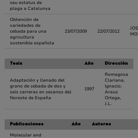
seu estatus de
plaga a Catalunya
Obtención de
variedades de
JOS
cebada para una
23/07/2009
22/07/2012
MO
agricultura
sostenible española
Tesis
Año
Dirección
Romagosa
Adaptación y llenado del
Clariana,
grano de cebada de dos y
Ignacio;
1997
seis carreras en secanos del
Araus
Noreste de España
Ortega,
J.L.
Publicaciones
Año
Autores
Molecular and