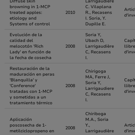
Diffuse skin
Larrigaudiere
browning in 1-MCP
C. Vilaplana
Artic
treated apples:
2010
R., Recasens
d'inv
etiology and
I. Soria, Y.
Systems of control
Dupille E.
Evolución de la
Soria Y,
calidad del
Ubach D,
Capí
melocotón 'Rich
2008
Larrigaudière
llibr
Lady' en función de
C, Recasens
d'inv
la fecha de cosecha
I.
Restauración de la
Chirigoga
maduración en peras
MA, Ferre J,
'Blanquilla' y
Capí
Soria Y,
'Conference'
2008
llibr
Larrigaudiere
tratadas con 1-MCP
d'inv
C, Recasens
y sometidas a un
I.
tratamiento térmico
Chiriboga
Aplicación
M.A., Soria
poscosecha de 1-
Y.,
Artic
2008
metilciclopropeno en
Larrigaudière
d'inv