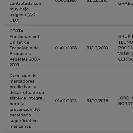
01/01/1996
31/12/1997
controlada con
GRAEL
muy bajo
oxígeno (AC-
ULO)
CERTA.
Funcionament
GRUP 
Unitat de
TECNO
Tecnologia de
01/01/2008
31/12/2009
PRODU
Productes
VEGET
Vegetals 2008-
CERTA
2009
Definición de
marcadores
predictivos y
desarrollo de un
sistema integral
JORDI 
01/01/2013
31/12/2015
para la
BORD
prevención del
escaldado
superficial en
manzanas