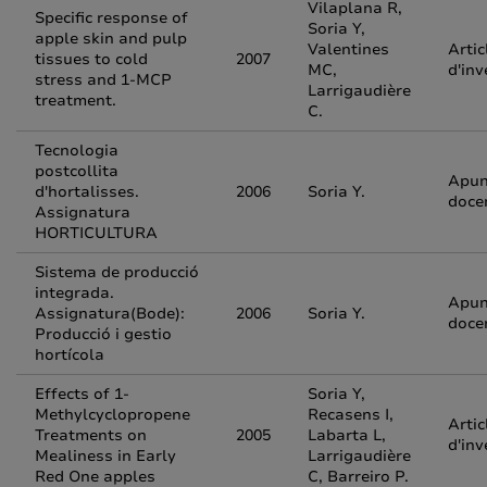
Vilaplana R,
Specific response of
Soria Y,
apple skin and pulp
Valentines
Artic
tissues to cold
2007
MC,
d'inv
stress and 1-MCP
Larrigaudière
treatment.
C.
Tecnologia
postcollita
Apun
d'hortalisses.
2006
Soria Y.
doce
Assignatura
HORTICULTURA
Sistema de producció
integrada.
Apun
Assignatura(Bode):
2006
Soria Y.
doce
Producció i gestio
hortícola
Effects of 1-
Soria Y,
Methylcyclopropene
Recasens I,
Artic
Treatments on
2005
Labarta L,
d'inv
Mealiness in Early
Larrigaudière
Red One apples
C, Barreiro P.