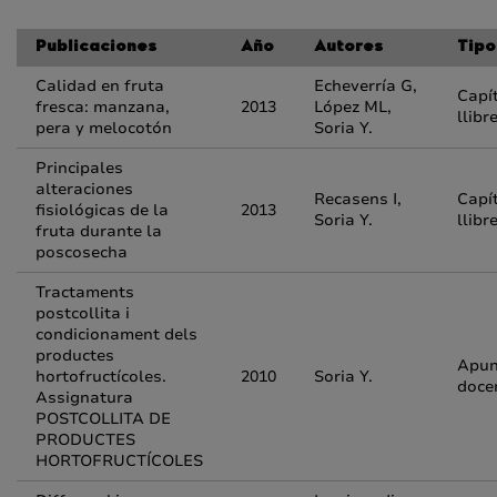
Publicaciones
Año
Autores
Tipo
Calidad en fruta
Echeverría G,
Capí
fresca: manzana,
2013
López ML,
llibr
pera y melocotón
Soria Y.
Principales
alteraciones
Recasens I,
Capí
fisiológicas de la
2013
Soria Y.
llibr
fruta durante la
poscosecha
Tractaments
postcollita i
condicionament dels
productes
Apun
hortofructícoles.
2010
Soria Y.
doce
Assignatura
POSTCOLLITA DE
PRODUCTES
HORTOFRUCTÍCOLES