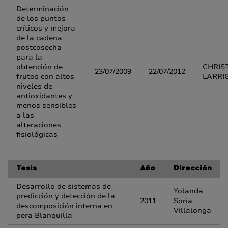
Determinación
de los puntos
críticos y mejora
de la cadena
postcosecha
para la
obtención de
CHRIS
23/07/2009
22/07/2012
frutos con altos
LARRI
niveles de
antioxidantes y
menos sensibles
a las
alteraciones
fisiológicas
Tesis
Año
Dirección
Desarrollo de sistemas de
Yolanda
predicción y detección de la
2011
Soria
descomposición interna en
Villalonga
pera Blanquilla