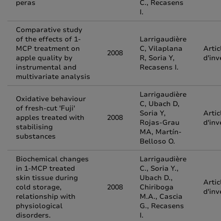
peras
C., Recasens
I.
Comparative study
of the effects of 1-
Larrigaudière
MCP treatment on
C, Vilaplana
Artic
2008
apple quality by
R, Soria Y,
d'inv
instrumental and
Recasens I.
multivariate analysis
Larrigaudière
Oxidative behaviour
C, Ubach D,
of fresh-cut 'Fuji'
Soria Y,
Artic
apples treated with
2008
Rojas-Grau
d'inv
stabilising
MA, Martín-
substances
Belloso O.
Biochemical changes
Larrigaudière
in 1-MCP treated
C., Soria Y.,
skin tissue during
Ubach D.,
Artic
cold storage,
2008
Chiriboga
d'inv
relationship with
M.A., Cascia
physiological
G., Recasens
disorders.
I.