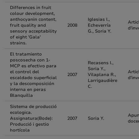
Differences in fruit
colour development,
anthocyanin content,
Iglesias I.,
Artic
fruit quality and
2008
Echeverría
d'inv
sensory acceptability
G., Soria Y.
of eight 'Gala'
strains.
El tratamiento
poscosecha con 1-
Recasens I.,
MCP es efectivo para
Soria Y.,
el control del
Artic
2007
Vilaplana R.,
escaldado superficial
d'inv
Larrigaudière
y la descomposición
C.
interna en peras
Blanquilla
Sistema de producció
ecologica.
Apun
Assignatura(Bode):
2007
Soria Y.
doce
Producció i gestio
hortícola