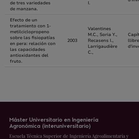
de tres variedades
I.
de manzana.
Efecto de un
tratamiento con 1-
Valentines
metilciclopropeno
M.C., Soria Y.,
Capí
sobre las fisiopatías
2003
Recasens I.,
llibr
en pera: relación con
Larrigaudière
d'inv
las capacidades
C.,
antioxidantes del
fruto.
Máster Universitario en Ingeniería
Agronómica (interuniversitario)
Escuela Técnica Superior de Ingeniería Agroalimentaria y