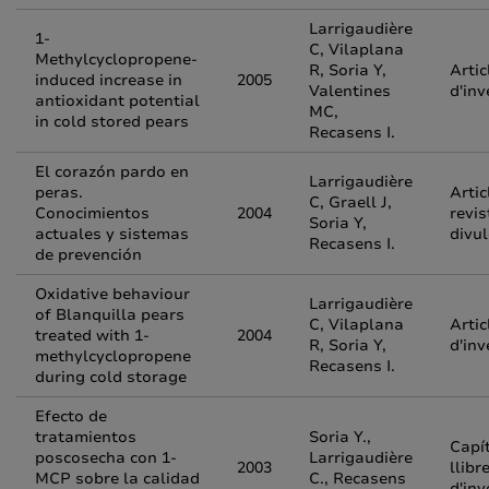
Larrigaudière
1-
C, Vilaplana
Methylcyclopropene-
R, Soria Y,
Artic
induced increase in
2005
Valentines
d'inv
antioxidant potential
MC,
in cold stored pears
Recasens I.
El corazón pardo en
Larrigaudière
peras.
Artic
C, Graell J,
Conocimientos
2004
revis
Soria Y,
actuales y sistemas
divu
Recasens I.
de prevención
Oxidative behaviour
Larrigaudière
of Blanquilla pears
C, Vilaplana
Artic
treated with 1-
2004
R, Soria Y,
d'inv
methylcyclopropene
Recasens I.
during cold storage
Efecto de
tratamientos
Soria Y.,
Capí
poscosecha con 1-
Larrigaudière
2003
llibr
MCP sobre la calidad
C., Recasens
d'inv