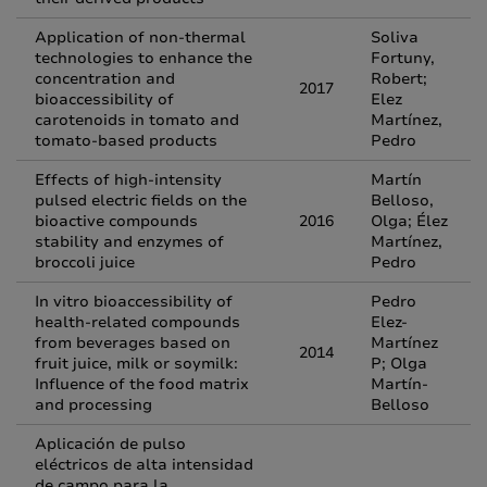
Application of non-thermal
Soliva
technologies to enhance the
Fortuny,
concentration and
Robert;
2017
bioaccessibility of
Elez
carotenoids in tomato and
Martínez,
tomato-based products
Pedro
Effects of high-intensity
Martín
pulsed electric fields on the
Belloso,
bioactive compounds
2016
Olga; Élez
stability and enzymes of
Martínez,
broccoli juice
Pedro
In vitro bioaccessibility of
Pedro
health-related compounds
Elez-
from beverages based on
Martínez
2014
fruit juice, milk or soymilk:
P; Olga
Influence of the food matrix
Martín-
and processing
Belloso
Aplicación de pulso
eléctricos de alta intensidad
de campo para la