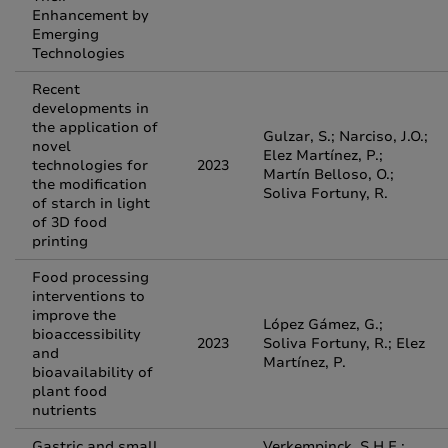
Enhancement by
Emerging
Technologies
Recent
developments in
the application of
Gulzar, S.; Narciso, J.O.;
novel
Elez Martínez, P.;
technologies for
2023
Martín Belloso, O.;
the modification
Soliva Fortuny, R.
of starch in light
of 3D food
printing
Food processing
interventions to
improve the
López Gámez, G.;
bioaccessibility
2023
Soliva Fortuny, R.; Elez
and
Martínez, P.
bioavailability of
plant food
nutrients
Gastric and small
Verkempinck, S.H.E.;