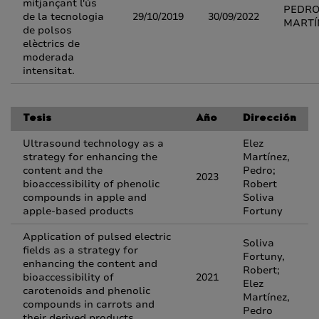
mitjançant l'ús
PEDRO
de la tecnologia
29/10/2019
30/09/2022
MARTÍ
de polsos
elèctrics de
moderada
intensitat.
Tesis
Año
Dirección
Ultrasound technology as a
Elez
strategy for enhancing the
Martínez,
content and the
Pedro;
2023
bioaccessibility of phenolic
Robert
compounds in apple and
Soliva
apple-based products
Fortuny
Application of pulsed electric
Soliva
fields as a strategy for
Fortuny,
enhancing the content and
Robert;
bioaccessibility of
2021
Elez
carotenoids and phenolic
Martínez,
compounds in carrots and
Pedro
their derived products