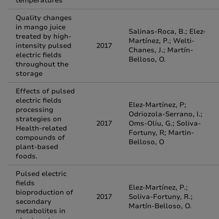
temperatures
Quality changes
in mango juice
Salinas-Roca, B.; Elez-
treated by high-
Martínez, P.; Welti-
intensity pulsed
2017
Chanes, J.; Martín-
electric fields
Belloso, O.
throughout the
storage
Effects of pulsed
electric fields
Elez-Martínez, P;
processing
Odriozola-Serrano, I.;
strategies on
2017
Oms-Oliu, G.; Soliva-
Health-related
Fortuny, R; Martin-
compounds of
Belloso, O
plant-based
foods.
Pulsed electric
fields
Elez-Martínez, P.;
bioproduction of
2017
Soliva-Fortuny, R.;
secondary
Martín-Belloso, O.
metabolites in