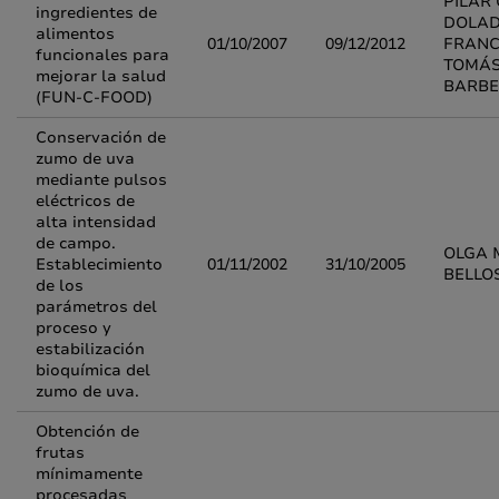
PILAR
ingredientes de
DOLAD
alimentos
01/10/2007
09/12/2012
FRANC
funcionales para
TOMÁ
mejorar la salud
BARB
(FUN-C-FOOD)
Conservación de
zumo de uva
mediante pulsos
eléctricos de
alta intensidad
de campo.
OLGA 
Establecimiento
01/11/2002
31/10/2005
BELLO
de los
parámetros del
proceso y
estabilización
bioquímica del
zumo de uva.
Obtención de
frutas
mínimamente
procesadas