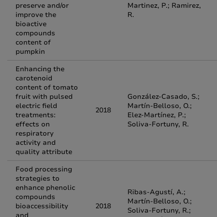
preserve and/or
Martinez, P.; Ramirez,
improve the
R.
bioactive
compounds
content of
pumpkin
Enhancing the
carotenoid
content of tomato
fruit with pulsed
González-Casado, S.;
electric field
Martín-Belloso, O.;
2018
treatments:
Elez-Martínez, P.;
effects on
Soliva-Fortuny, R.
respiratory
activity and
quality attribute
Food processing
strategies to
enhance phenolic
Ribas-Agustí, A.;
compounds
Martín-Belloso, O.;
bioaccessibility
2018
Soliva-Fortuny, R.;
and