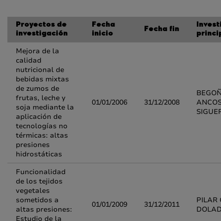
Proyectos de
Fecha
Inves
Fecha fin
investigación
inicio
princi
Mejora de la
calidad
nutricional de
bebidas mixtas
de zumos de
BEGOÑ
frutas, leche y
01/01/2006
31/12/2008
ANCO
soja mediante la
SIGUE
aplicación de
tecnologías no
térmicas: altas
presiones
hidrostáticas
Funcionalidad
de los tejidos
vegetales
sometidos a
PILAR
01/01/2009
31/12/2011
altas presiones:
DOLA
Estudio de la