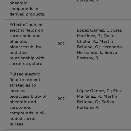
Fortuny, R.
phenolic
compounds in
derived products.
Effect of pulsed
electric fields on
López Gámez, G.; Elez
carotenoid and
Martínez, P.; Quiles
phenolic
Chuliá, A.; Martín
2021
bioaccessibility
Belloso, O.; Hernando
and their
Hernando, I.; Soliva
relationship with
Fortuny, R.
carrot structure
Pulsed electric
field treatment
strategies to
increase
López Gámez, G.; Elez
bioaccessibility of
Martínez, P.; Martín
2021
phenolic and
Belloso, O.; Soliva
carotenoid
Fortuny, R.
compounds in oil-
added carrot
purees.