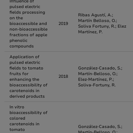
Influence of
pulsed electric
fields processing
Ribas Agustí, A.;
on the
Martín Belloso, O.;
bioaccessible and
2019
Soliva Fortuny, R.; Elez
non-bioaccessible
Martínez, P.
fractions of apple
phenolic
compounds
Application of
pulsed electric
fields to tomato
González-Casado, S.;
fruits for
Martín-Belloso, O.;
2018
enhancing the
Elez-Martínez, P.;
bioaccessibility of
Soliva-Fortuny, R.
carotenoids in
derived products
In vitro
bioaccessibility of
colored
carotenoids in
González-Casado, S.;
tomato
Martín-Belloso, O.;