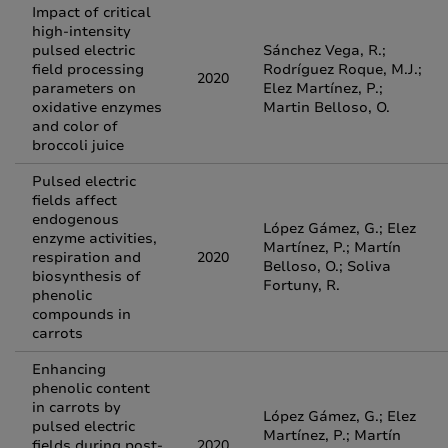
Impact of critical
high-intensity
pulsed electric
Sánchez Vega, R.;
field processing
Rodríguez Roque, M.J.;
2020
parameters on
Elez Martínez, P.;
oxidative enzymes
Martin Belloso, O.
and color of
broccoli juice
Pulsed electric
fields affect
endogenous
López Gámez, G.; Elez
enzyme activities,
Martínez, P.; Martín
respiration and
2020
Belloso, O.; Soliva
biosynthesis of
Fortuny, R.
phenolic
compounds in
carrots
Enhancing
phenolic content
in carrots by
López Gámez, G.; Elez
pulsed electric
Martínez, P.; Martín
fields during post-
2020