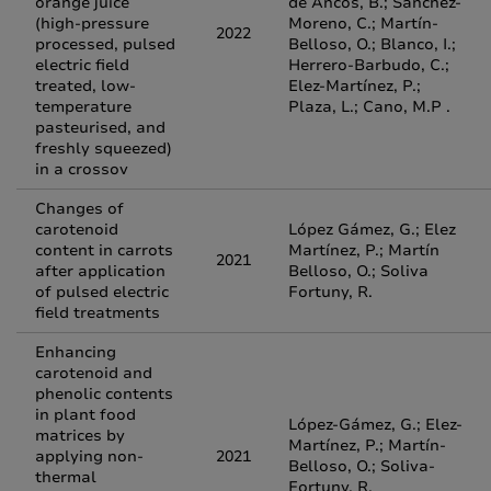
orange juice
de Ancos, B.; Sánchez-
(high-pressure
Moreno, C.; Martín-
2022
processed, pulsed
Belloso, O.; Blanco, I.;
electric field
Herrero-Barbudo, C.;
treated, low-
Elez-Martínez, P.;
temperature
Plaza, L.; Cano, M.P .
pasteurised, and
freshly squeezed)
in a crossov
Changes of
carotenoid
López Gámez, G.; Elez
content in carrots
Martínez, P.; Martín
2021
after application
Belloso, O.; Soliva
of pulsed electric
Fortuny, R.
field treatments
Enhancing
carotenoid and
phenolic contents
in plant food
López-Gámez, G.; Elez-
matrices by
Martínez, P.; Martín-
applying non-
2021
Belloso, O.; Soliva-
thermal
Fortuny, R.