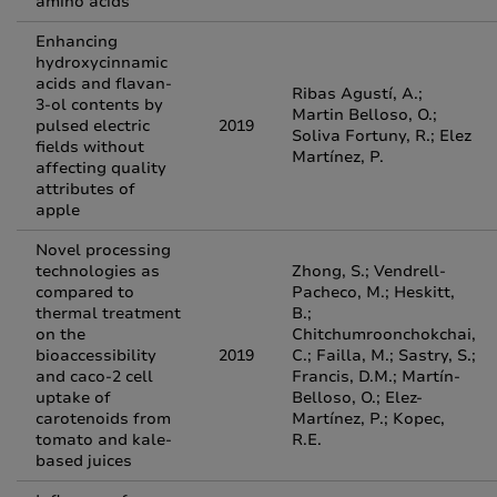
amino acids
Enhancing
hydroxycinnamic
acids and flavan-
Ribas Agustí, A.;
3-ol contents by
Martin Belloso, O.;
pulsed electric
2019
Soliva Fortuny, R.; Elez
fields without
Martínez, P.
affecting quality
attributes of
apple
Novel processing
technologies as
Zhong, S.; Vendrell-
compared to
Pacheco, M.; Heskitt,
thermal treatment
B.;
on the
Chitchumroonchokchai,
bioaccessibility
2019
C.; Failla, M.; Sastry, S.;
and caco‑2 cell
Francis, D.M.; Martín-
uptake of
Belloso, O.; Elez-
carotenoids from
Martínez, P.; Kopec,
tomato and kale-
R.E.
based juices