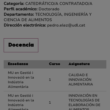
Categoría:
CATEDRÁTICO/A CONTRATADO/A
Perfil académico:
Doctorado
Departamento:
TECNOLOGÍA, INGENIERÍA Y
CIENCIA DE ALIMENTOS
Dirección electrónica:
pedro.elez@udl.cat
Docencia
Enseñanza
Curso
Asignatura
MU en Gestió i
CALIDAD E
Innovació en la
1
INNOVACIÓN
Indústria
ALIMENTARIA
Alimentària
MU en Gestió i
INNOVACIÓN EN
Innovació en la
TECNOLOGÍAS DE
1
Indústria
ELABORACIÓN DE
Alimentària
ALIMENTOS