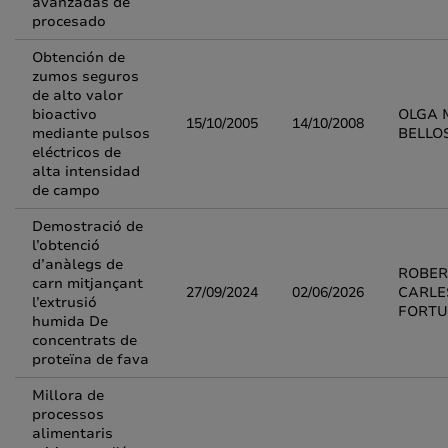
avanzadas de
procesado
Obtención de
zumos seguros
de alto valor
bioactivo
OLGA 
15/10/2005
14/10/2008
mediante pulsos
BELLO
eléctricos de
alta intensidad
de campo
Demostració de
l’obtenció
d’anàlegs de
ROBER
carn mitjançant
27/09/2024
02/06/2026
CARLE
l’extrusió
FORTU
humida De
concentrats de
proteïna de fava
Millora de
processos
alimentaris