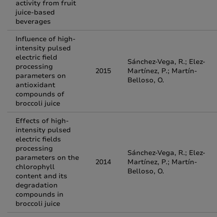
activity from fruit
juice-based
beverages
Influence of high-
intensity pulsed
electric field
Sánchez-Vega, R.; Elez-
processing
2015
Martínez, P.; Martín-
parameters on
Belloso, O.
antioxidant
compounds of
broccoli juice
Effects of high-
intensity pulsed
electric fields
processing
Sánchez-Vega, R.; Elez-
parameters on the
2014
Martínez, P.; Martín-
chlorophyll
Belloso, O.
content and its
degradation
compounds in
broccoli juice