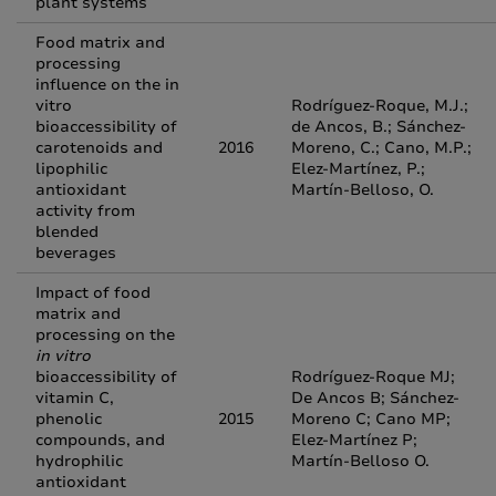
plant systems
Food matrix and
processing
influence on the in
vitro
Rodríguez-Roque, M.J.;
bioaccessibility of
de Ancos, B.; Sánchez-
carotenoids and
2016
Moreno, C.; Cano, M.P.;
lipophilic
Elez-Martínez, P.;
antioxidant
Martín-Belloso, O.
activity from
blended
beverages
Impact of food
matrix and
processing on the
in vitro
bioaccessibility of
Rodríguez-Roque MJ;
vitamin C,
De Ancos B; Sánchez-
phenolic
2015
Moreno C; Cano MP;
compounds, and
Elez-Martínez P;
hydrophilic
Martín-Belloso O.
antioxidant