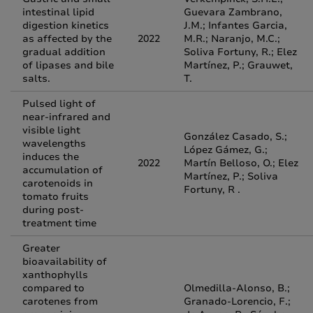
intestinal lipid
Guevara Zambrano,
digestion kinetics
J.M.; Infantes Garcia,
as affected by the
2022
M.R.; Naranjo, M.C.;
gradual addition
Soliva Fortuny, R.; Elez
of lipases and bile
Martínez, P.; Grauwet,
salts.
T.
Pulsed light of
near‐infrared and
visible light
González Casado, S.;
wavelengths
López Gámez, G.;
induces the
2022
Martín Belloso, O.; Elez
accumulation of
Martínez, P.; Soliva
carotenoids in
Fortuny, R .
tomato fruits
during post‐
treatment time
Greater
bioavailability of
xanthophylls
compared to
Olmedilla-Alonso, B.;
carotenes from
Granado-Lorencio, F.;