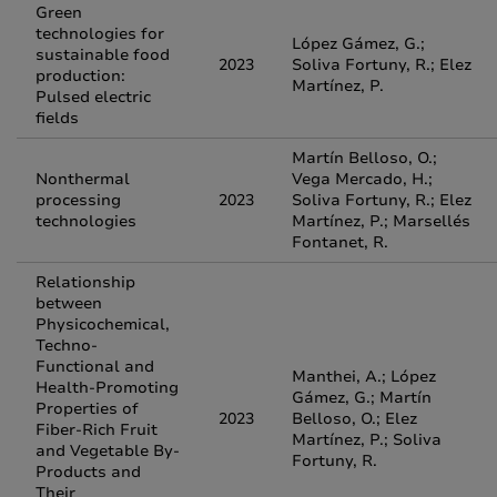
Green
technologies for
López Gámez, G.;
sustainable food
2023
Soliva Fortuny, R.; Elez
production:
Martínez, P.
Pulsed electric
fields
Martín Belloso, O.;
Nonthermal
Vega Mercado, H.;
processing
2023
Soliva Fortuny, R.; Elez
technologies
Martínez, P.; Marsellés
Fontanet, R.
Relationship
between
Physicochemical,
Techno-
Functional and
Manthei, A.; López
Health-Promoting
Gámez, G.; Martín
Properties of
2023
Belloso, O.; Elez
Fiber-Rich Fruit
Martínez, P.; Soliva
and Vegetable By-
Fortuny, R.
Products and
Their