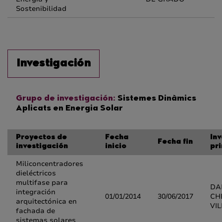
Sostenibilidad
Investigación
Grupo de investigación:
Sistemes Dinàmics
Aplicats en Energia Solar
Proyectos de
Fecha
In
Fecha fin
investigación
inicio
pri
Miliconcentradores
dieléctricos
multifase para
DA
integración
01/01/2014
30/06/2017
CH
arquitectónica en
VI
fachada de
sistemas solares