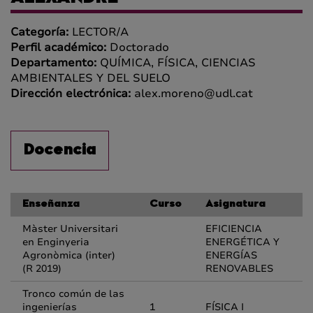
Categoría:
LECTOR/A
Perfil académico:
Doctorado
Departamento:
QUÍMICA, FÍSICA, CIENCIAS
AMBIENTALES Y DEL SUELO
Dirección electrónica:
alex.moreno@udl.cat
Docencia
Enseñanza
Curso
Asignatura
Màster Universitari
EFICIENCIA
en Enginyeria
ENERGÉTICA Y
Agronòmica (inter)
ENERGÍAS
(R 2019)
RENOVABLES
Tronco común de las
ingenierías
1
FÍSICA I