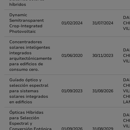
híbridos
Dynamic
DA
Semitransparent
01/02/2024
31/07/2024
CH
Crop-Integrated
VI
Photovoltaic
Concentradores
solares inteligentes
DA
integrados
01/06/2020
30/11/2023
CH
arquitectónicamente
VI
para edificios de
consumo cero.
Guíado óptico y
DA
selección espectral
CH
para sistemas
01/09/2023
31/08/2026
VI
solares integrados
CH
en edificios
LA
Ópticas Híbridas
DA
para Selección
CH
Espectral y
VI
Conversión Fotónica
01/09/2026
31/08/2029