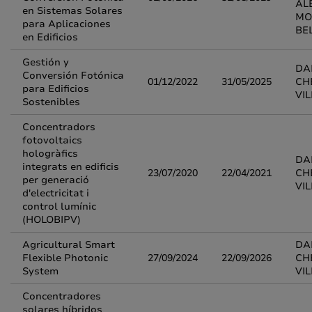
AL
en Sistemas Solares
MO
para Aplicaciones
BE
en Edificios
Gestión y
DA
Conversión Fotónica
01/12/2022
31/05/2025
CH
para Edificios
VI
Sostenibles
Concentradors
fotovoltaics
hologràfics
DA
integrats en edificis
23/07/2020
22/04/2021
CH
per generació
VI
d'electricitat i
control lumínic
(HOLOBIPV)
Agricultural Smart
DA
Flexible Photonic
27/09/2024
22/09/2026
CH
System
VI
Concentradores
solares híbridos