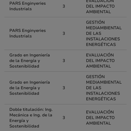
EVALUACIÓN
PARS Enginyeries
3
DEL IMPACTO
Industrials
AMBIENTAL
GESTIÓN
MEDIAMBIENTAL
PARS Enginyeries
3
DE LAS
Industrials
INSTALACIONES
ENERGÉTICAS
Grado en Ingeniería
EVALUACIÓN
de la Energía y
3
DEL IMPACTO
Sostenibilidad
AMBIENTAL
GESTIÓN
Grado en Ingeniería
MEDIAMBIENTAL
de la Energía y
3
DE LAS
Sostenibilidad
INSTALACIONES
ENERGÉTICAS
Doble titulación: Ing.
EVALUACIÓN
Mecánica e Ing. de la
3
DEL IMPACTO
Energía y
AMBIENTAL
Sostenibilidad