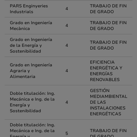
PARS Enginyeries
TRABAJO DE FIN
4
Industrials
DE GRADO
Grado en Ingeniería
TRABAJO DE FIN
4
Mecànica
DE GRADO
Grado en Ingeniería
TRABAJO DE FIN
de la Energía y
4
DE GRADO
Sostenibilidad
EFICIENCIA
Grado en Ingeniería
ENERGÉTICA Y
Agraria y
4
ENERGÍAS
Alimentaria
RENOVABLES
GESTIÓN
Doble titulación: Ing.
MEDIAMBIENTAL
Mecánica e Ing. de la
4
DE LAS
Energía y
INSTALACIONES
Sostenibilidad
ENERGÉTICAS
Doble titulación: Ing.
Mecánica e Ing. de la
TRABAJO DE FIN
5
Energía y
DE GRADO