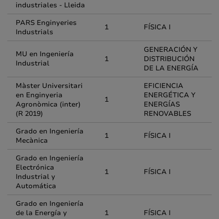
industriales - Lleida
PARS Enginyeries
1
FÍSICA I
Industrials
GENERACIÓN Y
MU en Ingeniería
1
DISTRIBUCIÓN
Industrial
DE LA ENERGÍA
Màster Universitari
EFICIENCIA
en Enginyeria
ENERGÉTICA Y
1
Agronòmica (inter)
ENERGÍAS
(R 2019)
RENOVABLES
Grado en Ingeniería
1
FÍSICA I
Mecànica
Grado en Ingeniería
Electrónica
1
FÍSICA I
Industrial y
Automática
Grado en Ingeniería
de la Energía y
1
FÍSICA I