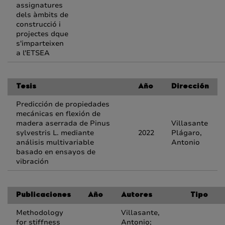
assignatures
dels àmbits de
construcció i
projectes dque
s'imparteixen
a l'ETSEA
Tesis
Año
Dirección
Predicción de propiedades
mecánicas en flexión de
madera aserrada de Pinus
Villasante
sylvestris L. mediante
2022
Plágaro,
análisis multivariable
Antonio
basado en ensayos de
vibración
Publicaciones
Año
Autores
Tipo
Methodology
Villasante,
for stiffness
Antonio;