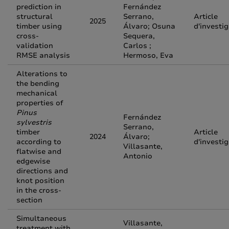
prediction in
Fernández
structural
Serrano,
Article
2025
timber using
Álvaro; Osuna
d'investi
cross-
Sequera,
validation
Carlos ;
RMSE analysis
Hermoso, Eva
Alterations to
the bending
mechanical
properties of
Pinus
Fernández
sylvestris
Serrano,
timber
Article
2024
Álvaro;
according to
d'investi
Villasante,
flatwise and
Antonio
edgewise
directions and
knot position
in the cross-
section
Simultaneous
Villasante,
treatment with