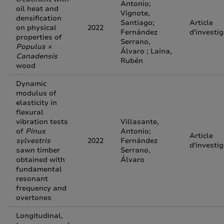
Antonio;
oil heat and
Vignote,
densification
Santiago;
Article
on physical
2022
Fernández
d'investi
properties of
Serrano,
Populus ×
Álvaro ; Laina,
Canadensis
Rubén
wood
Dynamic
modulus of
elasticity in
flexural
vibration tests
Villasante,
of
Pinus
Antonio;
Article
sylvestris
2022
Fernández
d'investi
sawn timber
Serrano,
obtained with
Álvaro
fundamental
resonant
frequency and
overtones
Longitudinal,