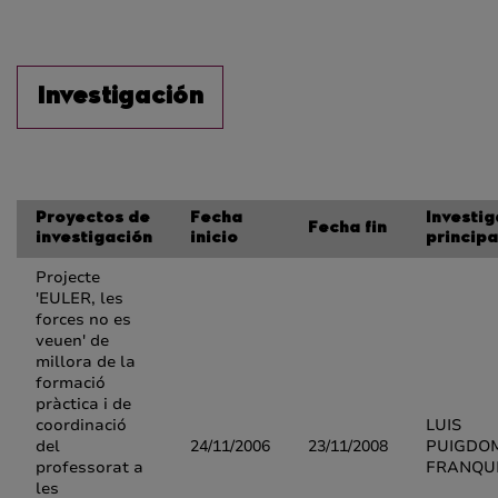
Investigación
Proyectos de
Fecha
Investi
Fecha fin
investigación
inicio
principa
Projecte
'EULER, les
forces no es
veuen' de
millora de la
formació
pràctica i de
coordinació
LUIS
del
24/11/2006
23/11/2008
PUIGDO
professorat a
FRANQU
les