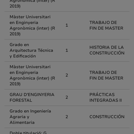
Agronòmica (inter) (R
2019)
Màster Universitari
en Enginyeria
TRABAJO DE
1
Agronòmica (inter) (R
FIN DE MASTER
2019)
Grado en
HISTORIA DE LA
Arquitectura Técnica
1
CONSTRUCCIÓN
y Edificación
Màster Universitari
en Enginyeria
TRABAJO DE
2
Agronòmica (inter) (R
FIN DE MASTER
2019)
GRAU D'ENGINYERIA
PRÁCTICAS
2
FORESTAL
INTEGRADAS II
Grado en Ingeniería
Agraria y
2
CONSTRUCCIÓN
Alimentaria
Doble titulació: G.