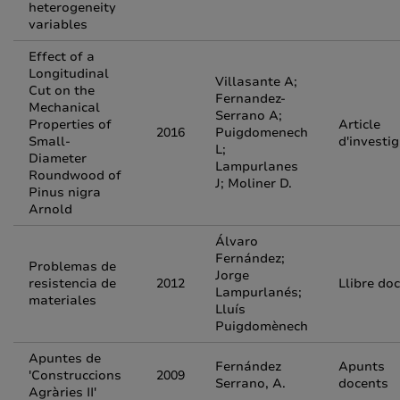
heterogeneity
variables
Effect of a
Longitudinal
Villasante A;
Cut on the
Fernandez-
Mechanical
Serrano A;
Properties of
Article
2016
Puigdomenech
Small-
d'investi
L;
Diameter
Lampurlanes
Roundwood of
J; Moliner D.
Pinus nigra
Arnold
Álvaro
Fernández;
Problemas de
Jorge
resistencia de
2012
Llibre do
Lampurlanés;
materiales
Lluís
Puigdomènech
Apuntes de
Fernández
Apunts
'Construccions
2009
Serrano, A.
docents
Agràries II'