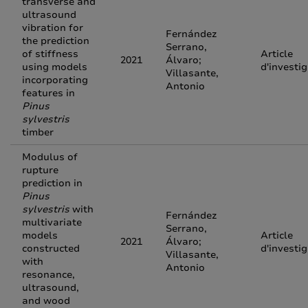
transverse and
ultrasound
vibration for
Fernández
the prediction
Serrano,
of stiffness
Article
2021
Álvaro;
using models
d'investi
Villasante,
incorporating
Antonio
features in
Pinus
sylvestris
timber
Modulus of
rupture
prediction in
Pinus
sylvestris
with
Fernández
multivariate
Serrano,
models
Article
2021
Álvaro;
constructed
d'investi
Villasante,
with
Antonio
resonance,
ultrasound,
and wood