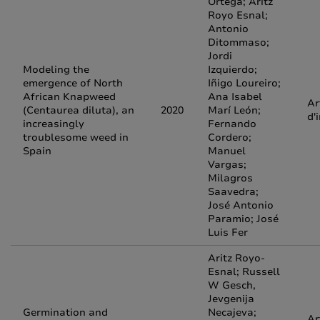
Ortega; Aritz
Royo Esnal;
Antonio
Ditommaso;
Jordi
Modeling the
Izquierdo;
emergence of North
Iñigo Loureiro;
African Knapweed
Ana Isabel
Ar
(Centaurea diluta), an
2020
Marí León;
d'
increasingly
Fernando
troublesome weed in
Cordero;
Spain
Manuel
Vargas;
Milagros
Saavedra;
José Antonio
Paramio; José
Luis Fer
Aritz Royo-
Esnal; Russell
W Gesch,
Jevgenija
Germination and
Necajeva;
Ar