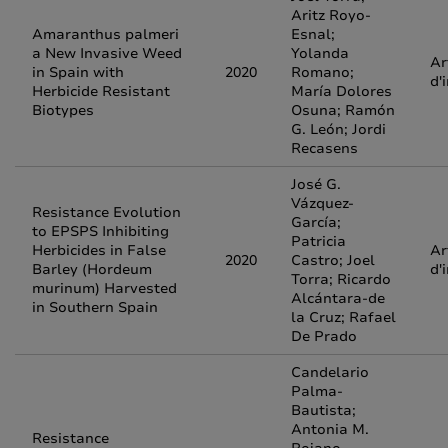
Aritz Royo-
Amaranthus palmeri
Esnal;
a New Invasive Weed
Yolanda
Ar
in Spain with
2020
Romano;
d'
Herbicide Resistant
María Dolores
Biotypes
Osuna; Ramón
G. León; Jordi
Recasens
José G.
Vázquez-
Resistance Evolution
García;
to EPSPS Inhibiting
Patricia
Herbicides in False
Ar
2020
Castro; Joel
Barley (Hordeum
d'
Torra; Ricardo
murinum) Harvested
Alcántara-de
in Southern Spain
la Cruz; Rafael
De Prado
Candelario
Palma-
Bautista;
Antonia M.
Resistance