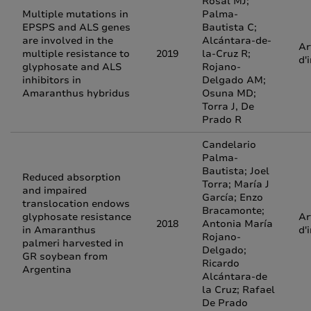
Rosal MJ;
Multiple mutations in
Palma-
EPSPS and ALS genes
Bautista C;
are involved in the
Alcántara-de-
Ar
multiple resistance to
2019
la-Cruz R;
d'
glyphosate and ALS
Rojano-
inhibitors in
Delgado AM;
Amaranthus hybridus
Osuna MD;
Torra J, De
Prado R
Candelario
Palma-
Bautista; Joel
Reduced absorption
Torra; María J
and impaired
García; Enzo
translocation endows
Bracamonte;
glyphosate resistance
Ar
2018
Antonia María
in Amaranthus
d'
Rojano-
palmeri harvested in
Delgado;
GR soybean from
Ricardo
Argentina
Alcántara-de
la Cruz; Rafael
De Prado