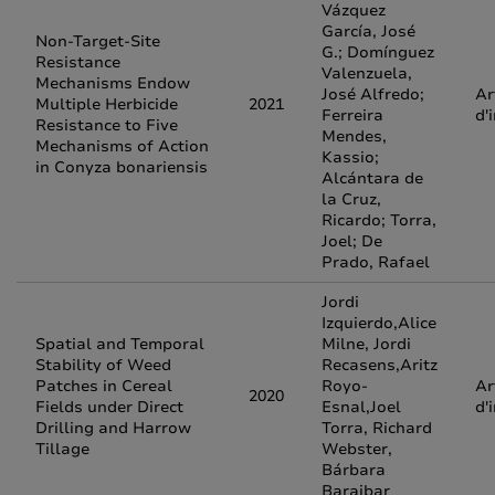
Vázquez
García, José
Non-Target-Site
G.; Domínguez
Resistance
Valenzuela,
Mechanisms Endow
José Alfredo;
Ar
Multiple Herbicide
2021
Ferreira
d'
Resistance to Five
Mendes,
Mechanisms of Action
Kassio;
in Conyza bonariensis
Alcántara de
la Cruz,
Ricardo; Torra,
Joel; De
Prado, Rafael
Jordi
Izquierdo,Alice
Spatial and Temporal
Milne, Jordi
Stability of Weed
Recasens,Aritz
Patches in Cereal
Royo-
Ar
2020
Fields under Direct
Esnal,Joel
d'
Drilling and Harrow
Torra, Richard
Tillage
Webster,
Bárbara
Baraibar