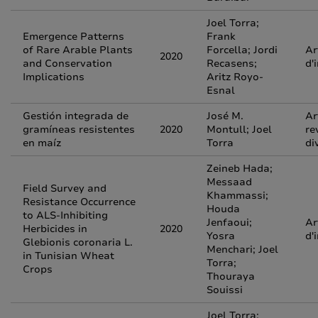
Joel Torra;
Emergence Patterns
Frank
of Rare Arable Plants
Forcella; Jordi
Ar
2020
and Conservation
Recasens;
d'
Implications
Aritz Royo-
Esnal
Gestión integrada de
José M.
Ar
gramíneas resistentes
2020
Montull; Joel
re
en maíz
Torra
di
Zeineb Hada;
Messaad
Field Survey and
Khammassi;
Resistance Occurrence
Houda
to ALS-Inhibiting
Jenfaoui;
Ar
Herbicides in
2020
Yosra
d'
Glebionis coronaria L.
Menchari; Joel
in Tunisian Wheat
Torra;
Crops
Thouraya
Souissi
Joel Torra;