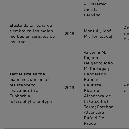
A. Paramio;
José L.
Fernánd
Efecto de la fecha de
Ar
siembra en las malas
Montull, José
2019
re
hierbas en cereales de
M.; Torra, Joel
di
invierno
Antonia M.
Rojano-
Delgado; João
M. Portugal;
Target site as the
Candelario
main mechanism of
Palma-
resistance to
Bautista;
Ar
2019
imazamox in a
Ricardo
d'
Euphorbia
Alcántara-de
heterophylla biotype
la Cruz; Joel
Torra; Esteban
Alcántara;
Rafael De
Prado