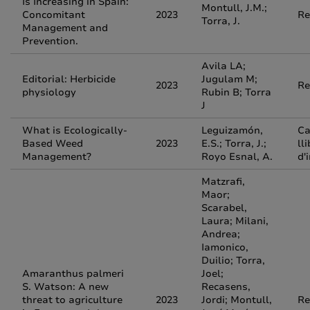
Is Increasing in Spain:
Montull, J.M.;
Concomitant
2023
Re
Torra, J.
Management and
Prevention.
Avila LA;
Editorial: Herbicide
Jugulam M;
2023
Re
physiology
Rubin B; Torra
J
What is Ecologically-
Leguizamón,
Ca
Based Weed
2023
E.S.; Torra, J.;
ll
Management?
Royo Esnal, A.
d'
Matzrafi,
Maor;
Scarabel,
Laura; Milani,
Andrea;
Iamonico,
Duilio; Torra,
Amaranthus palmeri
Joel;
S. Watson: A new
Recasens,
threat to agriculture
2023
Jordi; Montull,
Re