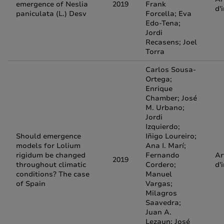
emergence of Neslia
2019
Frank
d'
paniculata (L.) Desv
Forcella; Eva
Edo-Tena;
Jordi
Recasens; Joel
Torra
Carlos Sousa-
Ortega;
Enrique
Chamber; José
M. Urbano;
Jordi
Izquierdo;
Should emergence
Iñigo Loureiro;
models for Lolium
Ana I. Marí;
rigidum be changed
Fernando
Ar
2019
throughout climatic
Cordero;
d'
conditions? The case
Manuel
of Spain
Vargas;
Milagros
Saavedra;
Juan A.
Lezaun; José