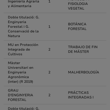
Ingeniería Agraria
1
FISIOLOGIA
y Alimentaria
VEGETAL
Doble titulació: G.
Enginyeria
BOTÁNICA
Forestal i G.
1
FORESTAL
Conservació de la
Natura
MU en Protección
TRABAJO DE FIN
Integrada de
2
DE MÁSTER
Cultivos
Màster
Universitari en
Enginyeria
2
MALHERBOLOGÍA
Agronòmica
(inter) (R 2019)
GRAU
PRÁCTICAS
D'ENGINYERIA
2
INTEGRADAS I
FORESTAL
Doble titulació: G.