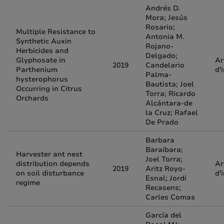
Andrés D.
Mora; Jesús
Rosario;
Multiple Resistance to
Antonia M.
Synthetic Auxin
Rojano-
Herbicides and
Delgado;
Glyphosate in
Ar
2019
Candelario
Parthenium
d'
Palma-
hysterophorus
Bautista; Joel
Occurring in Citrus
Torra; Ricardo
Orchards
Alcántara-de
la Cruz; Rafael
De Prado
Barbara
Baraibara;
Harvester ant nest
Joel Torra;
distribution depends
Ar
2019
Aritz Royo-
on soil disturbance
d'
Esnal; Jordi
regime
Recasens;
Carles Comas
García del