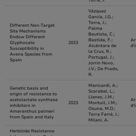
Torra, J.
Vázquez
García, J.G.;
Torra, J.;
Different Non-Target
Palma
Site Mechanisms
Bautista, C.;
Endow Different
Bastida, F.;
Ar
Glyphosate
2023
Alcántara de
d'
Susceptibility in
la Cruz, R.;
Avena Species from
Portugal, J.;
Spain
Jorrin Novo,
J.V.; De Prado,
R.
Manicardi, A.;
Genetic basis and
Scarabel, L.;
origin of resistance to
Llenes, J.M.;
acetolactate synthase
Ar
2023
Montull, J.M.;
inhibitors in
d'
Osuna, M.D.;
Amaranthus palmeri
Torra Farré, J.;
from Spain and Italy
Milani, A.
Herbicide Resistance