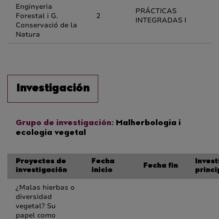
Enginyeria
PRÁCTICAS
Forestal i G.
2
INTEGRADAS I
Conservació de la
Natura
Investigación
Grupo de investigación:
Malherbologia i
ecologia vegetal
Proyectos de
Fecha
Inves
Fecha fin
investigación
inicio
princi
¿Malas hierbas o
diversidad
vegetal? Su
papel como