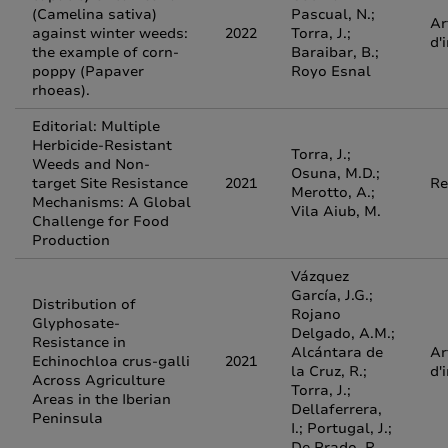
(Camelina sativa)
Pascual, N.;
Ar
against winter weeds:
2022
Torra, J.;
d'
the example of corn-
Baraibar, B.;
poppy (Papaver
Royo Esnal
rhoeas).
Editorial: Multiple
Herbicide-Resistant
Torra, J.;
Weeds and Non-
Osuna, M.D.;
target Site Resistance
2021
Re
Merotto, A.;
Mechanisms: A Global
Vila Aiub, M.
Challenge for Food
Production
Vázquez
García, J.G.;
Distribution of
Rojano
Glyphosate-
Delgado, A.M.;
Resistance in
Alcántara de
Ar
Echinochloa crus-galli
2021
la Cruz, R.;
d'
Across Agriculture
Torra, J.;
Areas in the Iberian
Dellaferrera,
Peninsula
I.; Portugal, J.;
De Prado, R.