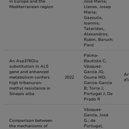
in Europe and the
José María;
Mediterranean region
Llenes, Josep
Maria;
Gazoulis,
Ioannis;
Tataridas,
Alexandros;
Rubin, Baruch;
Pard
Palma-
An Asp376Glu
Bautista C;
substitution in ALS
Vázquez-
gene and enhanced
García JG;
Ar
metabolism confers
2022
Osuna MD;
d'
high tribenuron-
Garcia-Garcia
methyl resistance in
B; Torra J;
Sinapis alba
Portugal J; De
Prado R
Vázquez-
García, José
Comparison between
G.; de
the mechanisms of
Portugal,