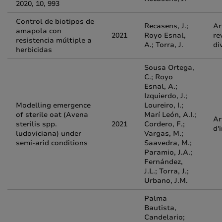
2020, 10, 993
Control de biotipos de
Recasens, J.;
Ar
amapola con
2021
Royo Esnal,
re
resistencia múltiple a
A.; Torra, J.
di
herbicidas
Sousa Ortega,
C.; Royo
Esnal, A.;
Izquierdo, J.;
Modelling emergence
Loureiro, I.;
of sterile oat (Avena
Marí León, A.I.;
Ar
sterilis spp.
2021
Cordero, F.;
d'
ludoviciana) under
Vargas, M.;
semi-arid conditions
Saavedra, M.;
Paramio, J.A.;
Fernández,
J.L.; Torra, J.;
Urbano, J.M.
Palma
Bautista,
Candelario;