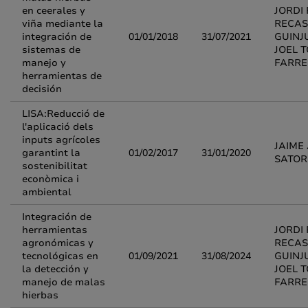
en ceerales y
JORDI 
viña mediante la
RECAS
integración de
01/01/2018
31/07/2021
GUINJ
sistemas de
JOEL 
manejo y
FARRE
herramientas de
decisión
LISA:Reducció de
l'aplicació dels
inputs agrícoles
JAIME
garantint la
01/02/2017
31/01/2020
SATO
sostenibilitat
econòmica i
ambiental
Integración de
herramientas
JORDI 
agronómicas y
RECAS
tecnológicas en
01/09/2021
31/08/2024
GUINJ
la detección y
JOEL 
manejo de malas
FARRE
hierbas