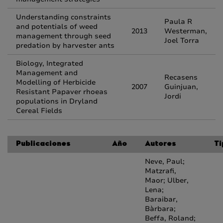
Understanding constraints
Paula R
and potentials of weed
2013
Westerman,
management through seed
Joel Torra
predation by harvester ants
Biology, Integrated
Management and
Recasens
Modelling of Herbicide
2007
Guinjuan,
Resistant Papaver rhoeas
Jordi
populations in Dryland
Cereal Fields
Publicaciones
Año
Autores
Ti
Neve, Paul;
Matzrafi,
Maor; Ulber,
Lena;
Baraibar,
Bàrbara;
Beffa, Roland;