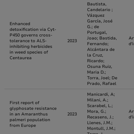
Bautista,
Candelario ;
Vázquez
García, José
Enhanced
G.; de
detoxification via Cyt-
Portugal,
P450 governs cross-
Joao; Bastida,
Ar
tolerance to ALS-
2023
Fernando;
d'
inhibiting herbicides
Alcántara de
in weed species of
la Cruz,
Centaurea
Ricardo;
Osuna Ruiz,
Maria D.;
Torra, Joel; De
Prado, Rafael
Manicardi, A;
Milani, A.;
First report of
Scarabel, L.;
glyphosate resistance
Mora, G.;
Ar
in an Amaranthus
2023
Recasens, J.;
d'
palmeri population
Llenes, J.M.;
from Europe
Montull, J.M.;