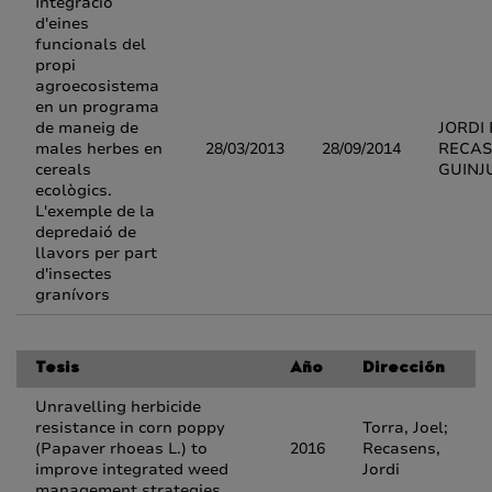
Integració
d'eines
funcionals del
propi
agroecosistema
en un programa
de maneig de
JORDI 
males herbes en
28/03/2013
28/09/2014
RECAS
cereals
GUINJ
ecològics.
L'exemple de la
depredaió de
llavors per part
d'insectes
granívors
Tesis
Año
Dirección
Unravelling herbicide
resistance in corn poppy
Torra, Joel;
(Papaver rhoeas L.) to
2016
Recasens,
improve integrated weed
Jordi
management strategies