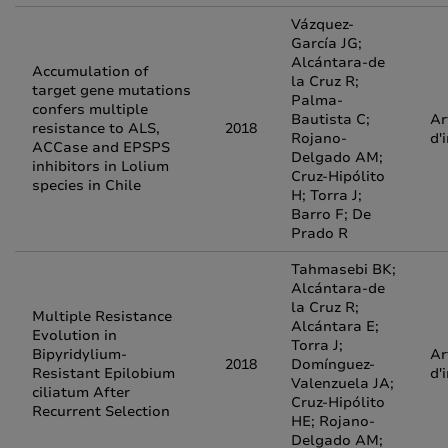
Vázquez-
García JG;
Alcántara-de
Accumulation of
la Cruz R;
target gene mutations
Palma-
confers multiple
Bautista C;
Ar
resistance to ALS,
2018
Rojano-
d'
ACCase and EPSPS
Delgado AM;
inhibitors in Lolium
Cruz-Hipólito
species in Chile
H; Torra J;
Barro F; De
Prado R
Tahmasebi BK;
Alcántara-de
la Cruz R;
Multiple Resistance
Alcántara E;
Evolution in
Torra J;
Bipyridylium-
Ar
2018
Domínguez-
Resistant Epilobium
d'
Valenzuela JA;
ciliatum After
Cruz-Hipólito
Recurrent Selection
HE; Rojano-
Delgado AM;