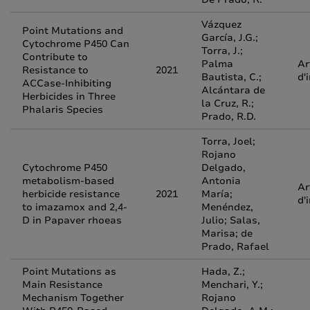
Vázquez
Point Mutations and
García, J.G.;
Cytochrome P450 Can
Torra, J.;
Contribute to
Palma
Ar
Resistance to
2021
Bautista, C.;
d'
ACCase-Inhibiting
Alcántara de
Herbicides in Three
la Cruz, R.;
Phalaris Species
Prado, R.D.
Torra, Joel;
Rojano
Cytochrome P450
Delgado,
metabolism-based
Antonia
Ar
herbicide resistance
2021
María;
d'
to imazamox and 2,4-
Menéndez,
D in Papaver rhoeas
Julio; Salas,
Marisa; de
Prado, Rafael
Point Mutations as
Hada, Z.;
Main Resistance
Menchari, Y.;
Mechanism Together
Rojano