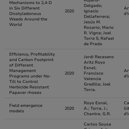
Rojano-
Mechanisms to 2,4-D
Delgado;
in Six Different
Ar
2020
Ignacio
Dicotyledonous
d'
Dellaferrera;
Weeds Around the
Jesús M.
World
Rosario; Mario
R. Vigna; Joel
Torra 5; Rafael
de Prado
Efficiency, Profitability
Jordi Recasens
and Carbon Footprint
Aritz Royo
of Different
Esnal;
Management
Ar
2020
Francisco
Programs under No-
d'
Valencia
Till to Control
Gredilla; Joel
Herbicide Resistant
Torra.
Papaver rhoeas
Royo Esnal,
Ca
Field emergence
2020
A.; Torra, J.;
ll
models
Chantre, G.R.
d'
Carlos Sousa