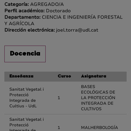
Categoría:
AGREGADO/A
Perfil académico:
Doctorado
Departamento:
CIENCIA E INGENIERÍA FORESTAL
Y AGRÍCOLA
Dirección electrónica:
joel.torra@udl.cat
Docencia
Enseñanza
Curso
Asignatura
BASES
Sanitat Vegetal i
ECOLÓGICAS DE
Protecció
1
LA PROTECCIÓN
Integrada de
INTEGRADA DE
Cultius - UdL
CULTIVOS
Sanitat Vegetal i
Protecció
1
MALHERBOLOGÍA
Integrada de