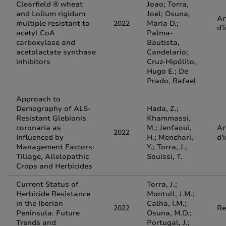
Clearfield ® wheat
Joao; Torra,
and Lolium rigidum
Joel; Osuna,
Ar
multiple resistant to
2022
Maria D.;
d'
acetyl CoA
Palma-
carboxylase and
Bautista,
acetolactate synthase
Candelario;
inhibitors
Cruz-Hipólito,
Hugo E.; De
Prado, Rafael
Approach to
Demography of ALS-
Hada, Z.;
Resistant Glebionis
Khammassi,
coronaria as
M.; Jenfaoui,
Ar
2022
Influenced by
H.; Menchari,
d'
Management Factors:
Y.; Torra, J.;
Tillage, Allelopathic
Souissi, T.
Crops and Herbicides
Current Status of
Torra, J.;
Herbicide Resistance
Montull, J.M.;
in the Iberian
Calha, I.M.;
2022
Re
Peninsula: Future
Osuna, M.D.;
Trends and
Portugal, J.;