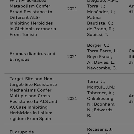
With P450-Based
Delgado, A.M.;
Metabolism Confer
Torra, J.;
Ar
2021
Broad Resistance to
Menéndez, J.;
d'
Different ALS-
Palma
Inhibiting Herbicides
Bautista, C.;
in Glebionis coronaria
de Prado, R.;
From Tunisia
Souissi, T.
Borger, C.;
Torra Farre, J.;
Ca
Bromus diandrus and
2021
Royo Esnal,
ll
B. rigidus
A.; Davies, L.;
d'
Newcombe, G.
Target-Site and Non-
Torra, J.;
target-Site Resistance
Montull, J.M.;
Mechanisms Confer
Taberner, A.;
Multiple and Cross-
Ar
2021
Onkokesung,
Resistance to ALS and
d'
N.; Boonham,
ACCase Inhibiting
N.; Edwards,
Herbicides in Lolium
R.
rigidum From Spain
Recasens, J.;
El grupo de