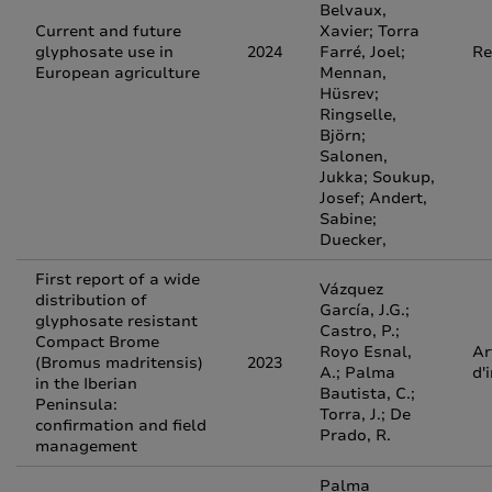
Belvaux,
Current and future
Xavier; Torra
glyphosate use in
2024
Farré, Joel;
Re
European agriculture
Mennan,
Hüsrev;
Ringselle,
Björn;
Salonen,
Jukka; Soukup,
Josef; Andert,
Sabine;
Duecker,
First report of a wide
Vázquez
distribution of
García, J.G.;
glyphosate resistant
Castro, P.;
Compact Brome
Royo Esnal,
Ar
(Bromus madritensis)
2023
A.; Palma
d'
in the Iberian
Bautista, C.;
Peninsula:
Torra, J.; De
confirmation and field
Prado, R.
management
Palma