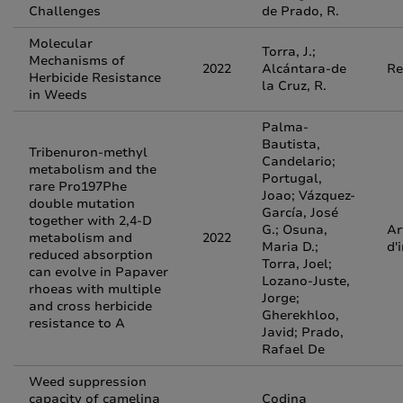
Challenges
de Prado, R.
Molecular
Torra, J.;
Mechanisms of
2022
Alcántara-de
Re
Herbicide Resistance
la Cruz, R.
in Weeds
Palma-
Bautista,
Tribenuron-methyl
Candelario;
metabolism and the
Portugal,
rare Pro197Phe
Joao; Vázquez-
double mutation
García, José
together with 2,4-D
G.; Osuna,
Ar
metabolism and
2022
Maria D.;
d'
reduced absorption
Torra, Joel;
can evolve in Papaver
Lozano-Juste,
rhoeas with multiple
Jorge;
and cross herbicide
Gherekhloo,
resistance to A
Javid; Prado,
Rafael De
Weed suppression
capacity of camelina
Codina