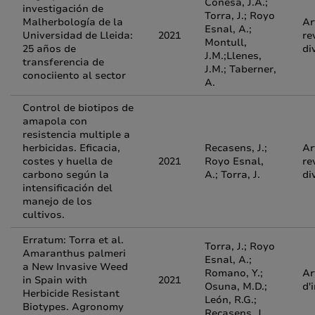
Conesa, J.A.;
investigación de
Torra, J.; Royo
Malherbología de la
Ar
Esnal, A.;
Universidad de Lleida:
2021
re
Montull,
25 años de
di
J.M.;Llenes,
transferencia de
J.M.; Taberner,
conociiento al sector
A.
Control de biotipos de
amapola con
resistencia multiple a
herbicidas. Eficacia,
Recasens, J.;
Ar
costes y huella de
2021
Royo Esnal,
re
carbono según la
A.; Torra, J.
di
intensificación del
manejo de los
cultivos.
Erratum: Torra et al.
Torra, J.; Royo
Amaranthus palmeri
Esnal, A.;
a New Invasive Weed
Romano, Y.;
Ar
in Spain with
2021
Osuna, M.D.;
d'
Herbicide Resistant
León, R.G.;
Biotypes. Agronomy
Recasens, J.