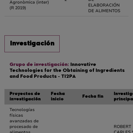
Agronòmica (inter)
ELABORACIÓN
(R 2019)
DE ALIMENTOS
Investigación
Grupo de investigación:
Innovative
Technologies for the Obtaining of Ingredients
and Food Products - TI2PA
Proyectos de
Fecha
Investi
Fecha fin
investigación
inicio
principa
Tecnologías
físicas
avanzadas de
procesado de
ROBERT
alimentos
CARLES 