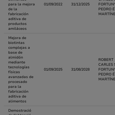
para la mejora
01/09/2022
31/12/2025
FORTUNY
de la
PEDRO É
fabricación
MARTÍN
aditiva de
productos
amiláceos
Mejora de
biotintas
complejas a
base de
almidón
ROBERT
mediante
CARLES 
tecnologías
01/09/2025
31/08/2028
FORTUNY
físicas
PEDRO É
avanzadas de
MARTÍN
procesado
para la
fabricación
aditiva de
alimentos
Demostració