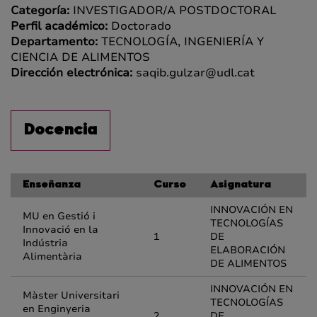
Categoría:
INVESTIGADOR/A POSTDOCTORAL
Perfil académico:
Doctorado
Departamento:
TECNOLOGÍA, INGENIERÍA Y
CIENCIA DE ALIMENTOS
Dirección electrónica:
saqib.gulzar@udl.cat
Docencia
Enseñanza
Curso
Asignatura
INNOVACIÓN EN
MU en Gestió i
TECNOLOGÍAS
Innovació en la
1
DE
Indústria
ELABORACIÓN
Alimentària
DE ALIMENTOS
INNOVACIÓN EN
Màster Universitari
TECNOLOGÍAS
en Enginyeria
2
DE