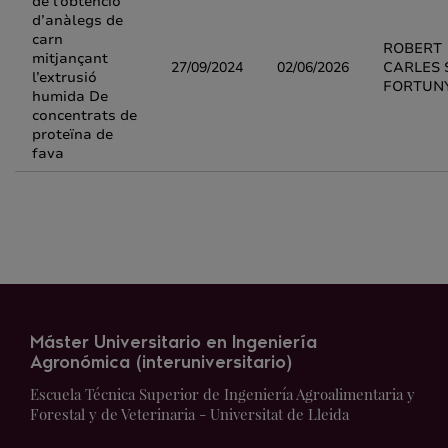
de l’obtenció
d’anàlegs de
carn
ROBERT
mitjançant
27/09/2024
02/06/2026
CARLES 
l’extrusió
FORTUN
humida De
concentrats de
proteïna de
fava
Máster Universitario en Ingeniería
Agronómica (interuniversitario)
Escuela Técnica Superior de Ingeniería Agroalimentaria y
Forestal y de Veterinaria - Universitat de Lleida