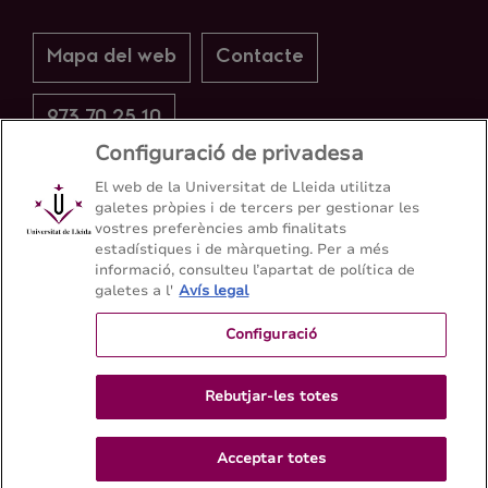
Mapa del web
Contacte
973 70 25 10
Configuració de privadesa
El web de la Universitat de Lleida utilitza
galetes pròpies i de tercers per gestionar les
vostres preferències amb finalitats
estadístiques i de màrqueting. Per a més
informació, consulteu l’apartat de política de
galetes a l'
Avís legal
Configuració
Rebutjar-les totes
Acceptar totes