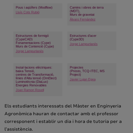
Pous i aqüífers (Modflow)
Camins i obres de terra
(MDT),
Lluís Cots Rubió
Murs de gravetat
Álvaro Fernández
Estructures de formigó
Estructures d’acer
(CypeCAD)
(Cype3D)
Fonamentacions (Cype)
Jorge Lampurlanés
Murs de Contenció (Cype)
Jorge Lampurlanés
Instal·lacions elèctriques:
Projectes
baixa Tensió,
(Presto, TCQ-ITEC, MS
centres de Transformació,
Project)
línies d’Alta tensió (DmElect)
Javier Lujan Egea
Luminotècnia (DiaLux)
Energies Renovables
Joan Ramon Rosell
Els estudiants interessats del Màster en Enginyeria
Agronòmica hauran de contactar amb el professor
corresponent i establir un dia i hora de tutoria per a
l’assistència.