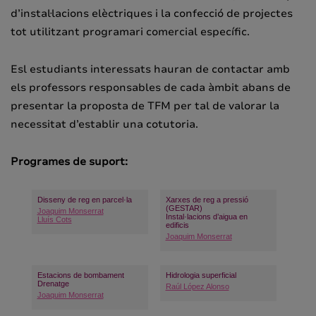
d’instal·lacions elèctriques i la confecció de projectes
tot utilitzant programari comercial específic.
Esl estudiants interessats hauran de contactar amb
els professors responsables de cada àmbit abans de
presentar la proposta de TFM per tal de valorar la
necessitat d’establir una cotutoria.
Programes de suport:
Disseny de reg en parcel·la
Xarxes de reg a pressió
(GESTAR)
Joaquim Monserrat
Instal·lacions d’aigua en
Lluís Cots
edificis
Joaquim Monserrat
Estacions de bombament
Hidrologia superficial
Drenatge
Raúl López Alonso
Joaquim Monserrat