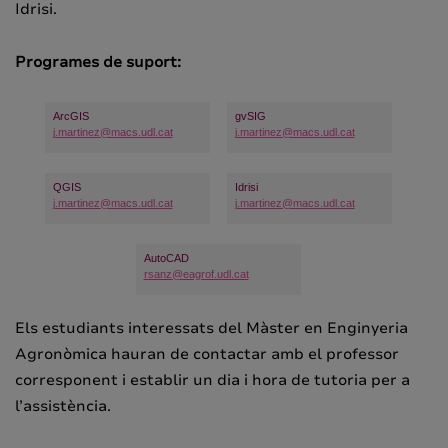
Idrisi.
Programes de suport:
ArcGIS
gvSIG
j.martinez@macs.udl.cat
j.martinez@macs.udl.cat
QGIS
Idrisi
j.martinez@macs.udl.cat
j.martinez@macs.udl.cat
AutoCAD
rsanz@eagrof.udl.cat
Els estudiants interessats del Màster en Enginyeria
Agronòmica hauran de contactar amb el professor
corresponent i establir un dia i hora de tutoria per a
l’assistència.